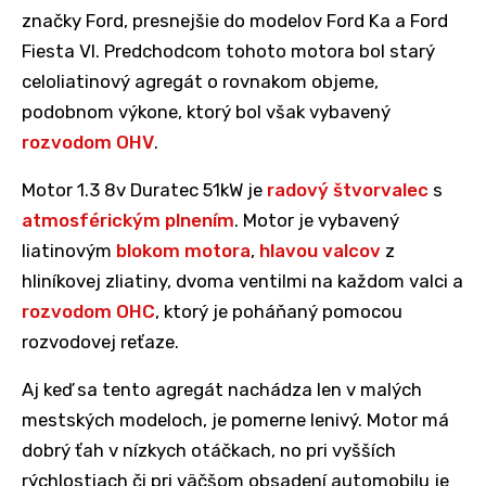
značky Ford, presnejšie do modelov Ford Ka a Ford
Fiesta VI. Predchodcom tohoto motora bol starý
celoliatinový agregát o rovnakom objeme,
podobnom výkone, ktorý bol však vybavený
rozvodom OHV
.
Motor 1.3 8v Duratec 51kW je
radový štvorvalec
s
atmosférickým plnením
. Motor je vybavený
liatinovým
blokom motora
,
hlavou valcov
z
hliníkovej zliatiny, dvoma ventilmi na každom valci a
rozvodom OHC
, ktorý je poháňaný pomocou
rozvodovej reťaze.
Aj keď sa tento agregát nachádza len v malých
mestských modeloch, je pomerne lenivý. Motor má
dobrý ťah v nízkych otáčkach, no pri vyšších
rýchlostiach či pri väčšom obsadení automobilu je