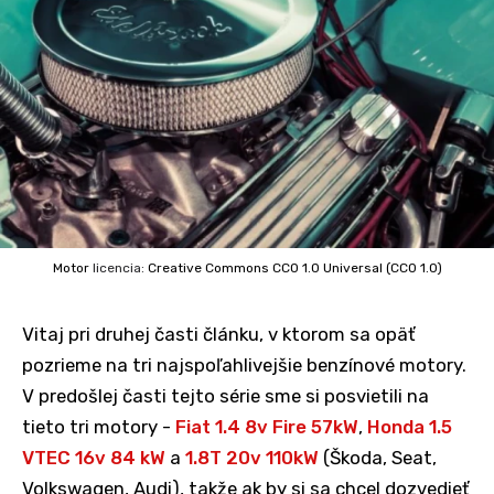
Motor
licencia:
Creative Commons
CC0 1.0 Universal (CC0 1.0)
Vitaj pri druhej časti článku, v ktorom sa opäť
pozrieme na tri najspoľahlivejšie benzínové motory.
V predošlej časti tejto série sme si posvietili na
tieto tri motory -
Fiat 1.4 8v Fire 57kW
,
Honda 1.5
VTEC 16v 84 kW
a
1.8T 20v 110kW
(Škoda, Seat,
Volkswagen, Audi), takže ak by si sa chcel dozvedieť