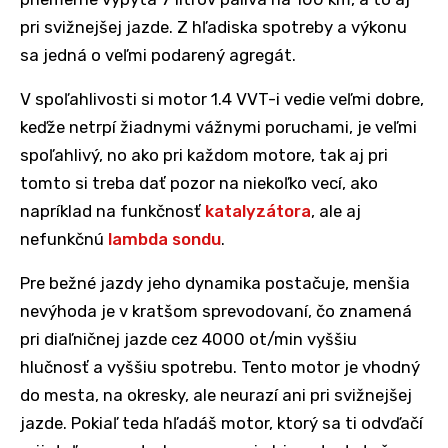
pri svižnejšej jazde. Z hľadiska spotreby a výkonu
sa jedná o veľmi podarený agregát.
V spoľahlivosti si motor 1.4 VVT-i vedie veľmi dobre,
keďže netrpí žiadnymi vážnymi poruchami, je veľmi
spoľahlivý, no ako pri každom motore, tak aj pri
tomto si treba dať pozor na niekoľko vecí, ako
napríklad na funkčnosť
katalyzátora
, ale aj
nefunkčnú
lambda sondu
.
Pre bežné jazdy jeho dynamika postačuje, menšia
nevýhoda je v kratšom sprevodovaní, čo znamená
pri diaľničnej jazde cez 4000 ot/min vyššiu
hlučnosť a vyššiu spotrebu. Tento motor je vhodný
do mesta, na okresky, ale neurazí ani pri svižnejšej
jazde. Pokiaľ teda hľadáš motor, ktorý sa ti odvďačí