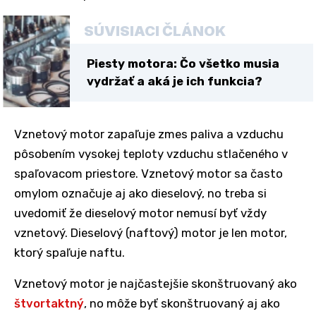
SÚVISIACI ČLÁNOK
Piesty motora: Čo všetko musia
vydržať a aká je ich funkcia?
Vznetový motor zapaľuje zmes paliva a vzduchu
pôsobením vysokej teploty vzduchu stlačeného v
spaľovacom priestore. Vznetový motor sa často
omylom označuje aj ako dieselový, no treba si
uvedomiť že dieselový motor nemusí byť vždy
vznetový. Dieselový (naftový) motor je len motor,
ktorý spaľuje naftu.
Vznetový motor je najčastejšie skonštruovaný ako
štvortaktný
, no môže byť skonštruovaný aj ako