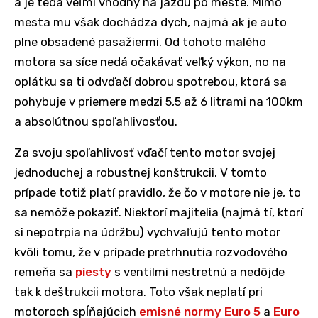
a je teda veľmi vhodný na jazdu po meste. Mimo
mesta mu však dochádza dych, najmä ak je auto
plne obsadené pasažiermi. Od tohoto malého
motora sa síce nedá očakávať veľký výkon, no na
oplátku sa ti odvďačí dobrou spotrebou, ktorá sa
pohybuje v priemere medzi 5,5 až 6 litrami na 100km
a absolútnou spoľahlivosťou.
Za svoju spoľahlivosť vďačí tento motor svojej
jednoduchej a robustnej konštrukcii. V tomto
prípade totiž platí pravidlo, že čo v motore nie je, to
sa nemôže pokaziť. Niektorí majitelia (najmä tí, ktorí
si nepotrpia na údržbu) vychvaľujú tento motor
kvôli tomu, že v prípade pretrhnutia rozvodového
remeňa sa
piesty
s ventilmi nestretnú a nedôjde
tak k deštrukcii motora. Toto však neplatí pri
motoroch spĺňajúcich
emisné normy
Euro 5
a
Euro