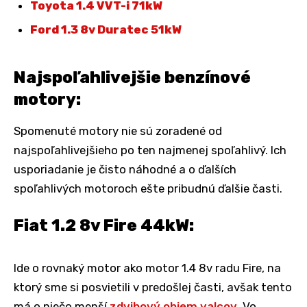
Toyota 1.4 VVT-i 71kW
Ford 1.3 8v Duratec 51kW
Najspoľahlivejšie benzínové
motory:
Spomenuté motory nie sú zoradené od
najspoľahlivejšieho po ten najmenej spoľahlivý. Ich
usporiadanie je čisto náhodné a o ďalších
spoľahlivých motoroch ešte pribudnú ďalšie časti.
Fiat 1.2 8v Fire 44kW:
Ide o rovnaký motor ako motor 1.4 8v radu Fire, na
ktorý sme si posvietili v predošlej časti, avšak tento
má o niečo menší
zdvihový objem valcov
. Vo