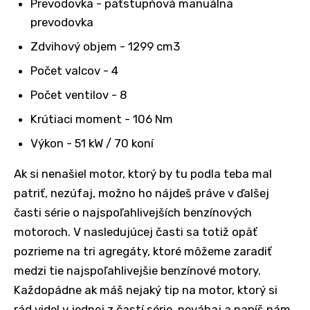
Prevodovka - päťstupňová manuálna
prevodovka
Zdvihový objem - 1299 cm3
Počet valcov - 4
Počet ventilov - 8
Krútiaci moment - 106 Nm
Výkon - 51 kW / 70 koní
Ak si nenašiel motor, ktorý by tu podla teba mal
patriť, nezúfaj, možno ho nájdeš práve v ďalšej
časti série o najspoľahlivejších benzínových
motoroch. V nasledujúcej časti sa totiž opäť
pozrieme na tri agregáty, ktoré môžeme zaradiť
medzi tie najspoľahlivejšie benzínové motory.
Každopádne ak máš nejaký tip na motor, ktorý si
rád videl v jednej z častí série, neváhaj a napíš nám