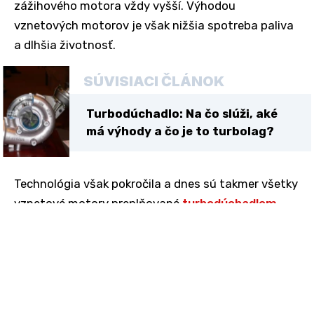
zážihového motora vždy vyšší. Výhodou
vznetových motorov je však nižšia spotreba paliva
a dlhšia životnosť.
SÚVISIACI ČLÁNOK
Turbodúchadlo: Na čo slúži, aké
má výhody a čo je to turbolag?
Technológia však pokročila a dnes sú takmer všetky
vznetové motory preplňované
turbodúchadlom
alebo
kompresorom
. Spolu s kombináciou priameho
vstrekovania je zaručený ich vysoký výkon, nízka
spotreba paliva a menšie množstvo
vyprodukovaných emisií.
Tieto motory sú však vhodné na dlhšie trasy a nie