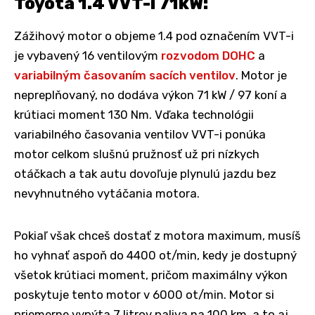
Toyota 1.4 VVT-i 71kW:
Zážihový motor o objeme 1.4 pod označením VVT-i
je vybavený 16 ventilovým
rozvodom DOHC
a
variabilným časovaním sacích ventilov
. Motor je
nepreplňovaný, no dodáva výkon 71 kW / 97 koní a
krútiaci moment 130 Nm. Vďaka technológii
variabilného časovania ventilov VVT-i ponúka
motor celkom slušnú pružnosť už pri nízkych
otáčkach a tak autu dovoľuje plynulú jazdu bez
nevyhnutného vytáčania motora.
Pokiaľ však chceš dostať z motora maximum, musíš
ho vyhnať aspoň do 4400 ot/min, kedy je dostupný
všetok krútiaci moment, pričom maximálny výkon
poskytuje tento motor v 6000 ot/min. Motor si
priemerne vypýta 7 litrov paliva na 100 km, a to aj