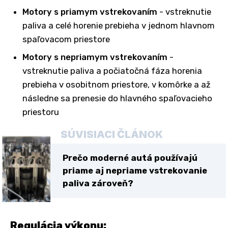
Motory s priamym vstrekovaním
- vstreknutie
paliva a celé horenie prebieha v jednom hlavnom
spaľovacom priestore
Motory s nepriamym vstrekovaním
-
vstreknutie paliva a počiatočná fáza horenia
prebieha v osobitnom priestore, v komôrke a až
následne sa prenesie do hlavného spaľovacieho
priestoru
SÚVISIACI ČLÁNOK
Prečo moderné autá používajú
priame aj nepriame vstrekovanie
paliva zároveň?
Regulácia výkonu: