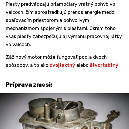
Piesty predvádzajú priamočiary vratný pohyb vo
valcoch, čím sprostredkujú prenos energie medzi
spaľovacím priestorom a pohyblivým
mechanizmom spojeným s piestami. Okrem toho
však piesty zabezpečujú aj výmenu pracovnej látky
vo valcoch.
Zážihový motor môže fungovať podľa dvoch
spôsobov, a to ako
dvojtaktný
alebo
štvortaktný
.
Príprava zmesi: