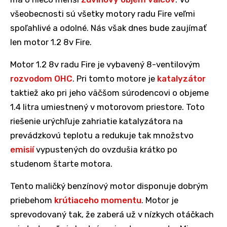
všeobecnosti sú všetky motory radu Fire veľmi
spoľahlivé a odolné. Nás však dnes bude zaujímať
len motor 1.2 8v Fire.
Motor 1.2 8v radu Fire je vybavený 8-ventilovým
rozvodom OHC
. Pri tomto motore je
katalyzátor
taktiež ako pri jeho väčšom súrodencovi o objeme
1.4 litra umiestnený v motorovom priestore. Toto
riešenie urýchľuje zahriatie katalyzátora na
prevádzkovú teplotu a redukuje tak množstvo
emisií
vypustených do ovzdušia krátko po
studenom štarte motora.
Tento maličký benzínový motor disponuje dobrým
priebehom
krútiaceho momentu
. Motor je
sprevodovaný tak, že zaberá už v nízkych otáčkach