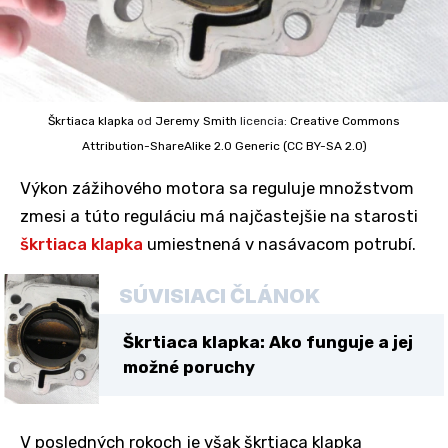
Škrtiaca klapka
od
Jeremy Smith
licencia:
Creative Commons
Attribution-ShareAlike 2.0 Generic (CC BY-SA 2.0)
Výkon zážihového motora sa reguluje množstvom
zmesi a túto reguláciu má najčastejšie na starosti
škrtiaca klapka
umiestnená v nasávacom potrubí.
SÚVISIACI ČLÁNOK
Škrtiaca klapka: Ako funguje a jej
možné poruchy
V posledných rokoch je však škrtiaca klapka