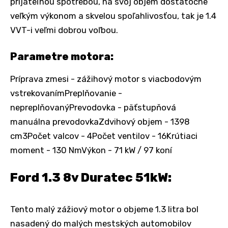
prijateľnou spotrebou, na svoj objem dostatočne
veľkým výkonom a skvelou spoľahlivosťou, tak je 1.4
VVT-i veľmi dobrou voľbou.
Parametre motora:
Príprava zmesi - zážihový motor s viacbodovým
vstrekovanímPreplňovanie -
nepreplňovanýPrevodovka - päťstupňová
manuálna prevodovkaZdvihový objem - 1398
cm3Počet valcov - 4Počet ventilov - 16Krútiaci
moment - 130 NmVýkon - 71 kW / 97 koní
Ford 1.3 8v Duratec 51kW:
Tento malý zážiový motor o objeme 1.3 litra bol
nasadený do malých mestských automobilov