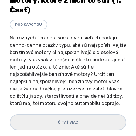
motory: Ktoré z nich to sú? (1.
Časť)
POD KAPOTOU
Na rôznych fórach a sociálnych sieťach padajú
denno-denne otázky typu, aké sú najspoľahlivejšie
benzínové motory či najspoľahlivejšie dieselové
motory. Nás však v dnešnom článku bude zaujímať
len jedna otázka a tá znie: Aké sú tie
najspoľahlivejšie benzínové motory? Určiť ten
najlepší a najspoľahlivejší benzínový motor však
nie je žiadna hračka, pretože všetko záleží hlavne
od štýlu jazdy, starostlivosti a pravidelnej údržby,
ktorú majiteľ motoru svojho automobilu dopraje.
ČÍTAŤ VIAC