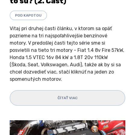
to sú? (2. Časť)
POD KAPOTOU
Vitaj pri druhej časti článku, v ktorom sa opäť
pozrieme na tri najspoľahlivejšie benzínové
motory. V predošlej časti tejto série sme si
posvietili na tieto tri motory - Fiat 1.4 8v Fire 57kW,
Honda 1.5 VTEC 16v 84 kW a 1.8T 20v 110kW
(Škoda, Seat, Volkswagen, Audi), takže ak by si sa
chcel dozvedieť viac, stačí kliknúť na jeden zo
spomenutých motorov.
ČÍTAŤ VIAC