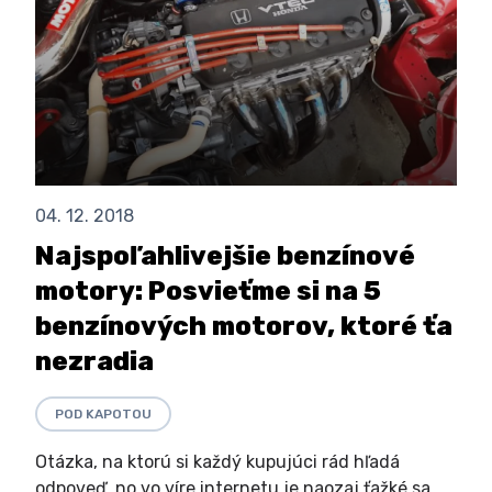
04. 12. 2018
Najspoľahlivejšie benzínové
motory: Posvieťme si na 5
benzínových motorov, ktoré ťa
nezradia
POD KAPOTOU
Otázka, na ktorú si každý kupujúci rád hľadá
odpoveď, no vo víre internetu je naozaj ťažké sa