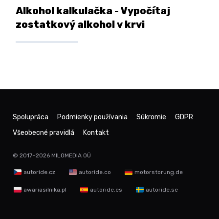
Alkohol kalkulačka - Vypočítaj
zostatkový alkohol v krvi
Spolupráca
Podmienky používania
Súkromie
GDPR
Všeobecné pravidlá
Kontakt
© 2017–2026
MILOMEDIA OÜ
autoride.cz
autoride.co
motorstorung.de
awariasilnika.pl
autoride.es
autoride.se