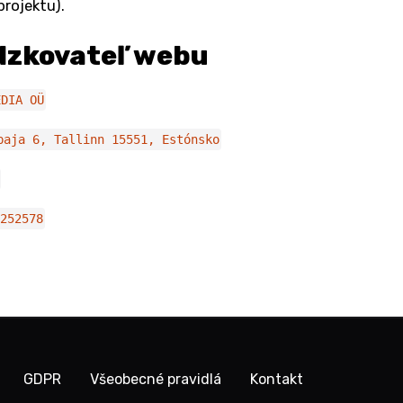
projektu).
dzkovateľ webu
EDIA OÜ
paja 6, Tallinn 15551, Estónsko
252578
GDPR
Všeobecné pravidlá
Kontakt