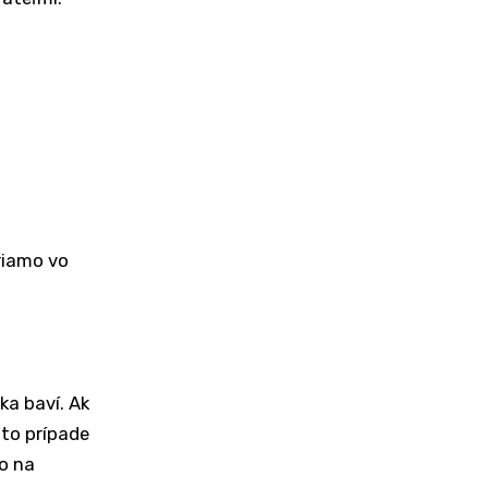
riamo vo
ka baví. Ak
mto prípade
o na