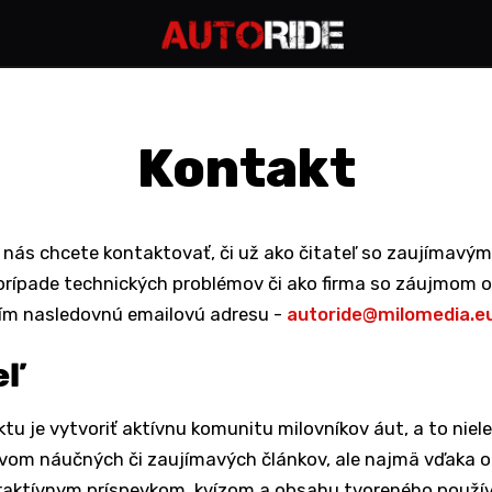
Kontakt
e nás chcete kontaktovať, či už ako čitateľ so zaujímav
 prípade technických problémov či ako firma so záujmom o
sím nasledovnú emailovú adresu -
autoride@milomedia.e
eľ
tu je vytvoriť aktívnu komunitu milovníkov áut, a to niel
vom náučných či zaujímavých článkov, ale najmä vďaka o
teraktívnym príspevkom, kvízom a obsahu tvoreného použí