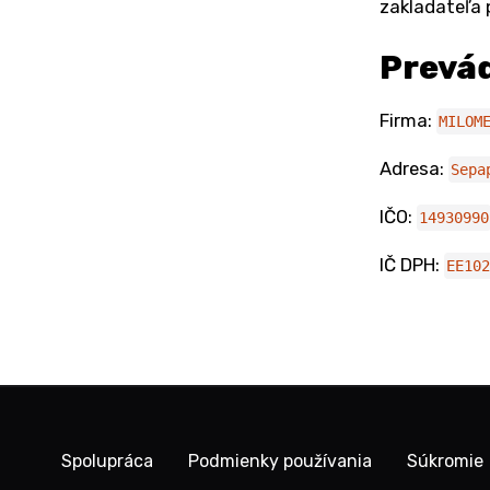
zakladateľa 
Prevá
Firma:
MILOM
Adresa:
Sepa
IČO:
14930990
IČ DPH:
EE102
Spolupráca
Podmienky používania
Súkromie