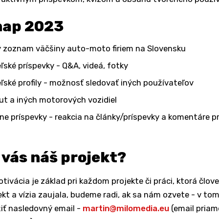
ap 2023
 zoznam väčšiny auto-moto firiem na Slovensku
ľské príspevky - Q&A, videá, fotky
ľské profily - možnosť sledovať iných používateľov
áut a iných motorových vozidiel
vne príspevky - reakcia na články/príspevky a komentáre p
 vás náš projekt?
tivácia je základ pri každom projekte či práci, ktorá člove
ekt a vízia zaujala, budeme radi, ak sa nám ozvete - v to
iť nasledovný email -
martin@milomedia.eu
(email priam