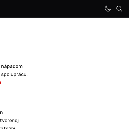
ým nápadom
 spoluprácu,
u
en
tvorenej
vateľmi.