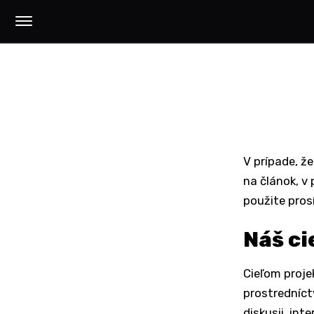
V prípade, ž
na článok, v
použite pro
Náš ci
Cieľom projek
prostredníct
diskusii, in