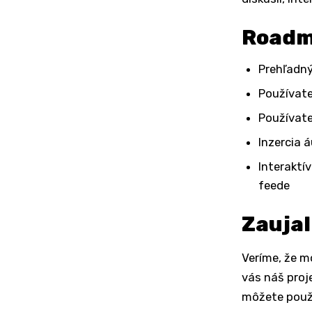
Roadm
Prehľadný
Používate
Používate
Inzercia 
Interaktí
feede
Zaujal
Veríme, že mo
vás náš proj
môžete použ