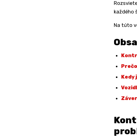
Rozsviete
každého 
Na túto v
Obs
Kontr
Prečo
Kedy 
Vozidl
Záve
Kont
prob