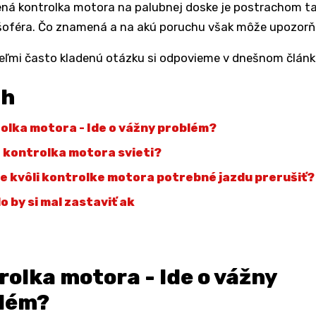
ná kontrolka motora na palubnej doske je postrachom t
šoféra. Čo znamená a na akú poruchu však môže upozor
eľmi často kladenú otázku si odpovieme v dnešnom článk
ah
olka motora - Ide o vážny problém?
 kontrolka motora svieti?
je kvôli kontrolke motora potrebné jazdu prerušiť?
o by si mal zastaviť ak
r
rolka motora - Ide o vážny
lém?