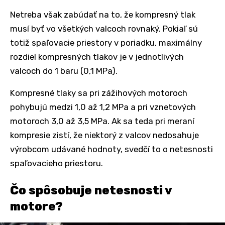
Netreba však zabúdať na to, že kompresný tlak
musí byť vo všetkých valcoch rovnaký. Pokiaľ sú
totiž spaľovacie priestory v poriadku, maximálny
rozdiel kompresných tlakov je v jednotlivých
valcoch do 1 baru (0,1 MPa).
Kompresné tlaky sa pri zážihových motoroch
pohybujú medzi 1,0 až 1,2 MPa a pri vznetových
motoroch 3,0 až 3,5 MPa. Ak sa teda pri meraní
kompresie zistí, že niektorý z valcov nedosahuje
výrobcom udávané hodnoty, svedčí to o netesnosti
spaľovacieho priestoru.
Čo spôsobuje netesnosti v
motore?