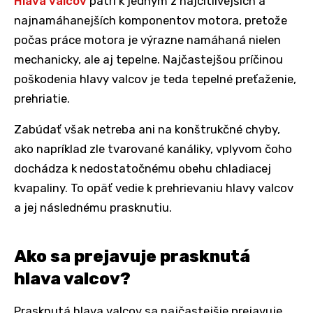
Hlava valcov
patrí k jedným z najcitlivejších a
najnamáhanejších komponentov motora, pretože
počas práce motora je výrazne namáhaná nielen
mechanicky, ale aj tepelne. Najčastejšou príčinou
poškodenia hlavy valcov je teda tepelné preťaženie,
prehriatie.
Zabúdať však netreba ani na konštrukčné chyby,
ako napríklad zle tvarované kanáliky, vplyvom čoho
dochádza k nedostatočnému obehu chladiacej
kvapaliny. To opäť vedie k prehrievaniu hlavy valcov
a jej následnému prasknutiu.
Ako sa prejavuje prasknutá
hlava valcov?
Prasknutá hlava valcov sa najčastejšie prejavuje