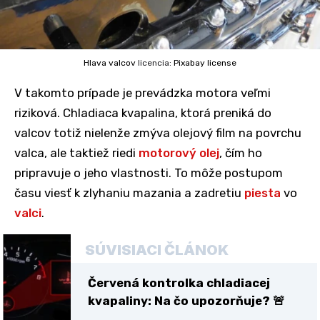
Hlava valcov
licencia:
Pixabay license
V takomto prípade je prevádzka motora veľmi
riziková. Chladiaca kvapalina, ktorá preniká do
valcov totiž nielenže zmýva olejový film na povrchu
valca, ale taktiež riedi
motorový olej
, čím ho
pripravuje o jeho vlastnosti. To môže postupom
času viesť k zlyhaniu mazania a zadretiu
piesta
vo
valci
.
SÚVISIACI ČLÁNOK
Červená kontrolka chladiacej
kvapaliny: Na čo upozorňuje? 🚨