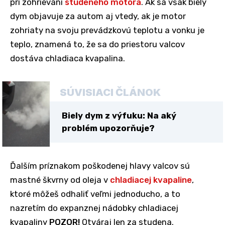
pri zohrievaní
studeného motora
. Ak sa však biely
dym objavuje za autom aj vtedy, ak je motor
zohriaty na svoju prevádzkovú teplotu a vonku je
teplo, znamená to, že sa do priestoru valcov
dostáva chladiaca kvapalina.
SÚVISIACI ČLÁNOK
Biely dym z výfuku: Na aký
problém upozorňuje?
Ďalším príznakom poškodenej hlavy valcov sú
mastné škvrny od oleja v
chladiacej kvapaline
,
ktoré môžeš odhaliť veľmi jednoducho, a to
nazretím do expanznej nádobky chladiacej
kvapaliny
POZOR!
Otváraj len za studena.