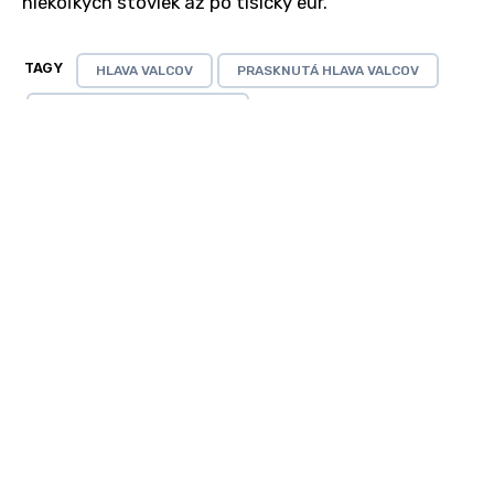
niekoľkých stoviek až po tisícky eur.
TAGY
HLAVA VALCOV
PRASKNUTÁ HLAVA VALCOV
POŠKODENÁ HLAVA VALCOV
16. 03. 2023
Piesty motora: Čo všetko musia
vydržať a aká je ich funkcia?
POD KAPOTOU