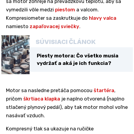
sa motor zohreje na prevádzkovú teplotu, aby sa
vymedzili vôle medzi
piestom
a valcom.
Kompresiometer sa zaskrutkuje do
hlavy valca
namiesto
zapaľovacej sviečky
.
SÚVISIACI ČLÁNOK
Piesty motora: Čo všetko musia
vydržať a aká je ich funkcia?
Motor sa nasledne pretáča pomocou
štartéra
,
pričom
škrtiaca klapka
je naplno otvorená (naplno
stlačený plynový pedál), aby tak motor mohol voľne
nasávať vzduch.
Kompresný tlak sa ukazuje na ručičke