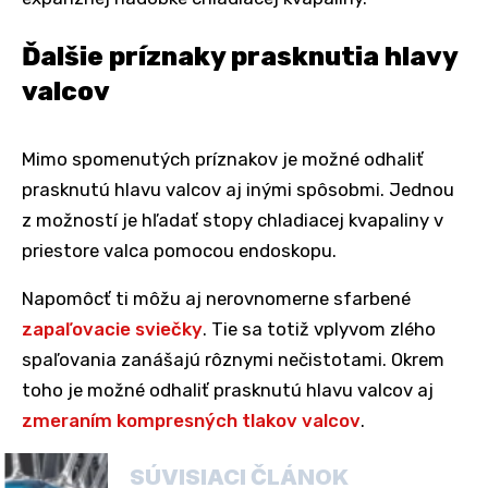
Ďalšie príznaky prasknutia hlavy
valcov
Mimo spomenutých príznakov je možné odhaliť
prasknutú hlavu valcov aj inými spôsobmi. Jednou
z možností je hľadať stopy chladiacej kvapaliny v
priestore valca pomocou endoskopu.
Napomôcť ti môžu aj nerovnomerne sfarbené
zapaľovacie sviečky
. Tie sa totiž vplyvom zlého
spaľovania zanášajú rôznymi nečistotami. Okrem
toho je možné odhaliť prasknutú hlavu valcov aj
zmeraním kompresných tlakov valcov
.
SÚVISIACI ČLÁNOK