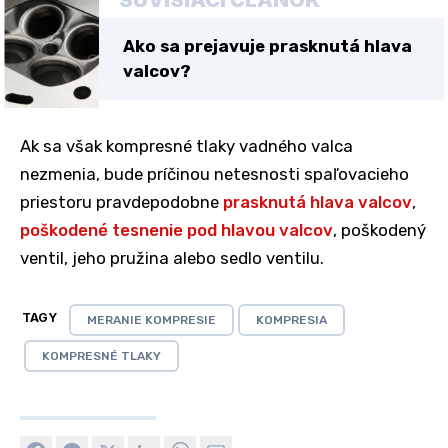
SÚVISIACI ČLÁNOK
Ako sa prejavuje prasknutá hlava
valcov?
Ak sa však kompresné tlaky vadného valca
nezmenia, bude príčinou netesnosti spaľovacieho
priestoru pravdepodobne
prasknutá hlava valcov
,
poškodené tesnenie pod hlavou valcov
, poškodený
ventil, jeho pružina alebo sedlo ventilu.
TAGY
MERANIE KOMPRESIE
KOMPRESIA
KOMPRESNÉ TLAKY