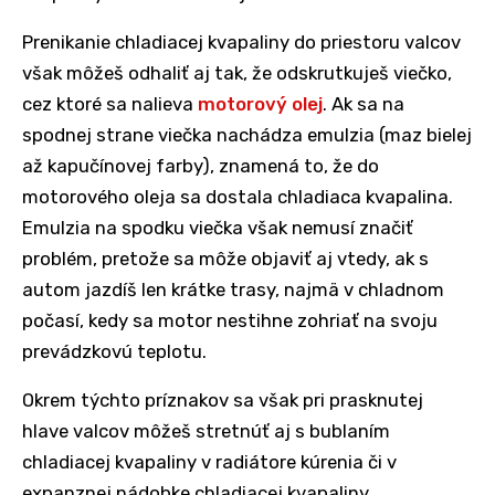
Prenikanie chladiacej kvapaliny do priestoru valcov
však môžeš odhaliť aj tak, že odskrutkuješ viečko,
cez ktoré sa nalieva
motorový olej
. Ak sa na
spodnej strane viečka nachádza emulzia (maz bielej
až kapučínovej farby), znamená to, že do
motorového oleja sa dostala chladiaca kvapalina.
Emulzia na spodku viečka však nemusí značiť
problém, pretože sa môže objaviť aj vtedy, ak s
autom jazdíš len krátke trasy, najmä v chladnom
počasí, kedy sa motor nestihne zohriať na svoju
prevádzkovú teplotu.
Okrem týchto príznakov sa však pri prasknutej
hlave valcov môžeš stretnúť aj s bublaním
chladiacej kvapaliny v radiátore kúrenia či v
expanznej nádobke chladiacej kvapaliny.