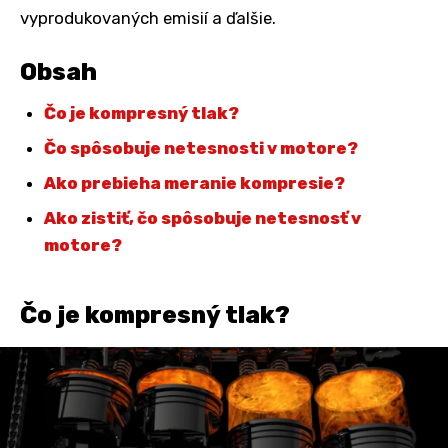
vyprodukovaných emisií a ďalšie.
Obsah
Čo je kompresný tlak?
Čo spôsobuje netesnosti v motore?
Ako prebieha meranie kompresie?
Ako zistiť, čo spôsobuje netesnosť v
motore?
Čo je kompresný tlak?