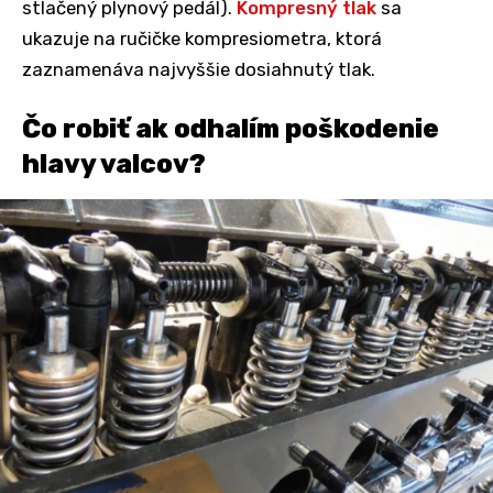
stlačený plynový pedál).
Kompresný tlak
sa
ukazuje na ručičke kompresiometra, ktorá
zaznamenáva najvyššie dosiahnutý tlak.
Čo robiť ak odhalím poškodenie
hlavy valcov?