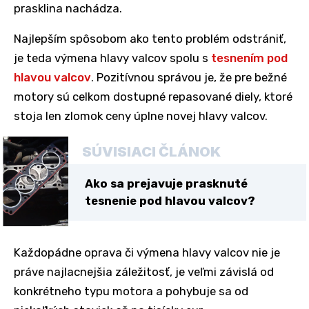
prasklina nachádza.
Najlepším spôsobom ako tento problém odstrániť,
je teda výmena hlavy valcov spolu s
tesnením pod
hlavou valcov
. Pozitívnou správou je, že pre bežné
motory sú celkom dostupné repasované diely, ktoré
stoja len zlomok ceny úplne novej hlavy valcov.
SÚVISIACI ČLÁNOK
Ako sa prejavuje prasknuté
tesnenie pod hlavou valcov?
Každopádne oprava či výmena hlavy valcov nie je
práve najlacnejšia záležitosť, je veľmi závislá od
konkrétneho typu motora a pohybuje sa od