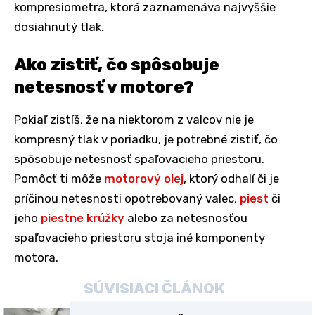
kompresiometra, ktorá zaznamenáva najvyššie
dosiahnutý tlak.
Ako zistiť, čo spôsobuje
netesnosť v motore?
Pokiaľ zistíš, že na niektorom z valcov nie je
kompresný tlak v poriadku, je potrebné zistiť, čo
spôsobuje netesnosť spaľovacieho priestoru.
Pomôcť ti môže
motorový olej
, ktorý odhalí či je
príčinou netesnosti opotrebovaný valec,
piest
či
jeho
piestne krúžky
alebo za netesnosťou
spaľovacieho priestoru stoja iné komponenty
motora.
SÚVISIACI ČLÁNOK