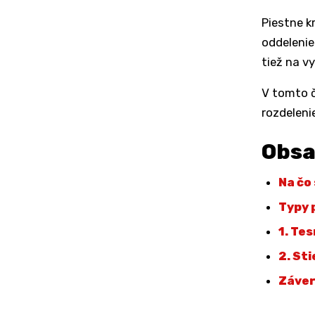
Piestne k
oddelenie
tiež na v
V tomto č
rozdeleni
Obs
Na čo
Typy 
1. Te
2. St
Záve