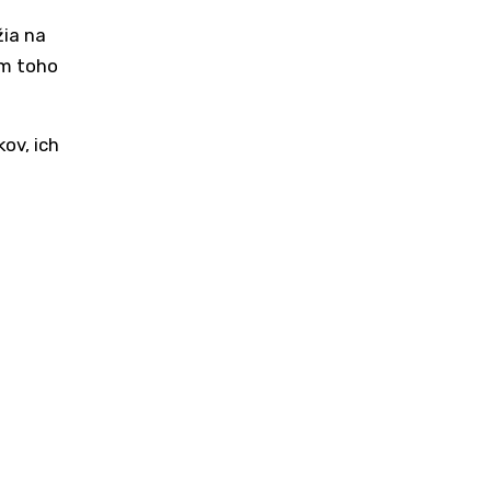
žia na
em toho
ov, ich