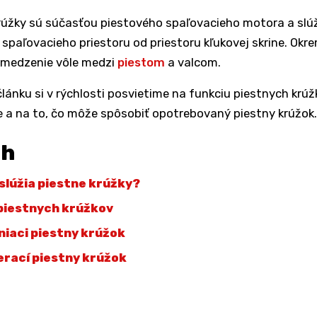
rúžky sú súčasťou piestového spaľovacieho motora a slú
 spaľovacieho priestoru od priestoru kľukovej skrine. Okr
ymedzenie vôle medzi
piestom
a valcom.
lánku si v rýchlosti posvietime na funkciu piestnych krúžk
e a na to, čo môže spôsobiť opotrebovaný piestny krúžok.
ah
 slúžia piestne krúžky?
piestnych krúžkov
sniaci piestny krúžok
ierací piestny krúžok
r