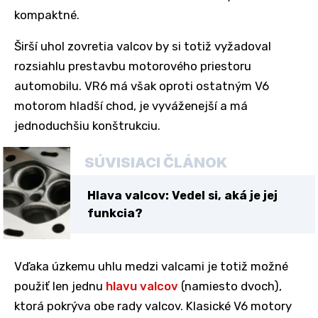
kompaktné.
Širší uhol zovretia valcov by si totiž vyžadoval
rozsiahlu prestavbu motorového priestoru
automobilu. VR6 má však oproti ostatným V6
motorom hladší chod, je vyváženejší a má
jednoduchšiu konštrukciu.
SÚVISIACI ČLÁNOK
Hlava valcov: Vedel si, aká je jej
funkcia?
Vďaka úzkemu uhlu medzi valcami je totiž možné
použiť len jednu
hlavu valcov
(namiesto dvoch),
ktorá pokrýva obe rady valcov. Klasické V6 motory