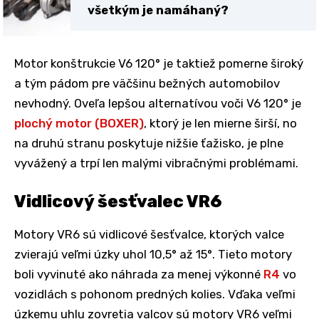
všetkým je namáhaný?
Motor konštrukcie V6 120° je taktiež pomerne široký
a tým pádom pre väčšinu bežných automobilov
nevhodný. Oveľa lepšou alternatívou voči V6 120° je
plochý motor (BOXER)
, ktorý je len mierne širší, no
na druhú stranu poskytuje nižšie ťažisko, je plne
vyvážený a trpí len malými vibračnými problémami.
Vidlicový šesťvalec VR6
Motory VR6 sú vidlicové šesťvalce, ktorých valce
zvierajú veľmi úzky uhol 10,5° až 15°. Tieto motory
boli vyvinuté ako náhrada za menej výkonné
R4
vo
vozidlách s pohonom predných kolies. Vďaka veľmi
úzkemu uhlu zovretia valcov sú motory VR6 veľmi