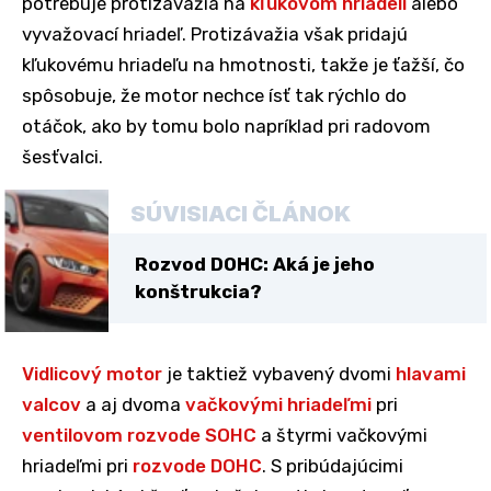
potrebuje protizávažia na
kľukovom hriadeli
alebo
vyvažovací hriadeľ. Protizávažia však pridajú
kľukovému hriadeľu na hmotnosti, takže je ťažší, čo
spôsobuje, že motor nechce ísť tak rýchlo do
otáčok, ako by tomu bolo napríklad pri radovom
šesťvalci.
SÚVISIACI ČLÁNOK
Rozvod DOHC: Aká je jeho
konštrukcia?
Vidlicový motor
je taktiež vybavený dvomi
hlavami
valcov
a aj dvoma
vačkovými hriadeľmi
pri
ventilovom rozvode SOHC
a štyrmi vačkovými
hriadeľmi pri
rozvode DOHC
. S pribúdajúcimi