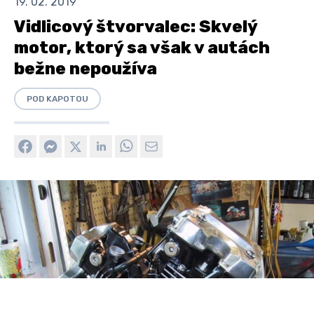
19. 02. 2019
Vidlicový štvorvalec: Skvelý
motor, ktorý sa však v autách
bežne nepoužíva
POD KAPOTOU