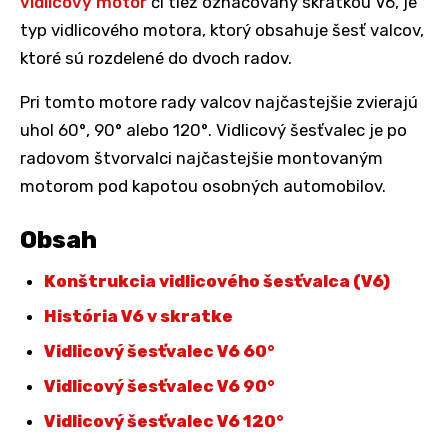
vidlicový motor
či tiež označovaný skratkou V6, je
typ vidlicového motora, ktorý obsahuje šesť valcov,
ktoré sú rozdelené do dvoch radov.
Pri tomto motore rady valcov najčastejšie zvierajú
uhol 60°, 90° alebo 120°. Vidlicový šesťvalec je po
radovom štvorvalci najčastejšie montovaným
motorom pod kapotou osobných automobilov.
Obsah
Konštrukcia vidlicového šesťvalca (V6)
História V6 v skratke
Vidlicový šesťvalec V6 60°
Vidlicový šesťvalec V6 90°
Vidlicový šesťvalec V6 120°