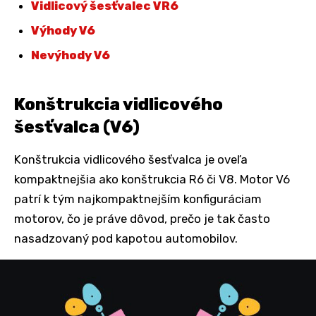
Vidlicový šesťvalec VR6
Výhody V6
Nevýhody V6
Konštrukcia vidlicového
šesťvalca (V6)
Konštrukcia vidlicového šesťvalca je oveľa
kompaktnejšia ako konštrukcia R6 či V8. Motor V6
patrí k tým najkompaktnejším konfiguráciam
motorov, čo je práve dôvod, prečo je tak často
nasadzovaný pod kapotou automobilov.