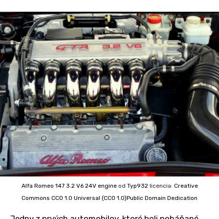
Alfa Romeo 147 3.2 V6 24V engine
od
Typ932
licencia:
Creative
Commons
CC0 1.0 Universal (CC0 1.0)Public Domain Dedication
Jedny z prvých automobilov, ktoré boli poháňané