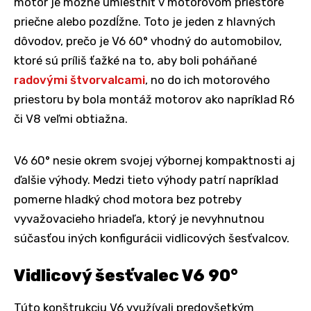
motor je možné umiestniť v motorovom priestore
priečne alebo pozdĺžne. Toto je jeden z hlavných
dôvodov, prečo je V6 60° vhodný do automobilov,
ktoré sú príliš ťažké na to, aby boli poháňané
radovými štvorvalcami
, no do ich motorového
priestoru by bola montáž motorov ako napríklad R6
či V8 veľmi obtiažna.
V6 60° nesie okrem svojej výbornej kompaktnosti aj
ďalšie výhody. Medzi tieto výhody patrí napríklad
pomerne hladký chod motora bez potreby
vyvažovacieho hriadeľa, ktorý je nevyhnutnou
súčasťou iných konfigurácii vidlicových šesťvalcov.
Vidlicový šesťvalec V6 90°
Túto konštrukciu V6 využívali predovšetkým