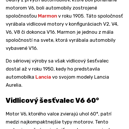
motorom V6, boli automobily zostrojené
spoločnosťou
Marmon
v roku 1905. Táto spoločnosť
vyrábala vidlicové motory v konfiguráciach V2, V4,
V6, V8 či dokonca V16. Marmon je jednou z mála
spoločností na svete, ktorá vyrábala automobily
vybavené V16.
Do sériovej výroby sa však vidlicový šesťvalec
dostal až v roku 1950, kedy ho predstavila
automobilka
Lancia
vo svojom modely Lancia
Aurelia.
Vidlicový šesťvalec V6 60°
Motor V6, ktorého valce zvierajú uhol 60°, patrí
medzi najkompaktnejšie typy motorov. Tento