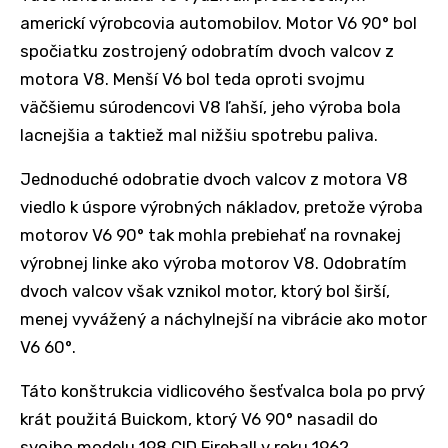
americkí výrobcovia automobilov. Motor V6 90° bol
spočiatku zostrojený odobratím dvoch valcov z
motora V8. Menší V6 bol teda oproti svojmu
väčšiemu súrodencovi V8 ľahší, jeho výroba bola
lacnejšia a taktiež mal nižšiu spotrebu paliva.
Jednoduché odobratie dvoch valcov z motora V8
viedlo k úspore výrobných nákladov, pretože výroba
motorov V6 90° tak mohla prebiehať na rovnakej
výrobnej linke ako výroba motorov V8. Odobratím
dvoch valcov však vznikol motor, ktorý bol širší,
menej vyvážený a náchylnejší na vibrácie ako motor
V6 60°.
Táto konštrukcia vidlicového šesťvalca bola po prvý
krát použitá Buickom, ktorý V6 90° nasadil do
svojho modelu 198 CID Fireball v roku 1962.