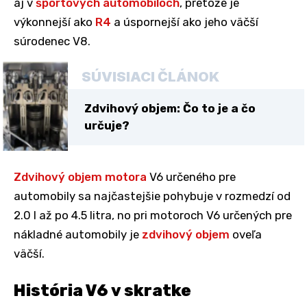
aj v
športových automobiloch
, pretože je
výkonnejší ako
R4
a úspornejší ako jeho väčší
súrodenec V8.
SÚVISIACI ČLÁNOK
Zdvihový objem: Čo to je a čo
určuje?
Zdvihový objem motora
V6 určeného pre
automobily sa najčastejšie pohybuje v rozmedzí od
2.0 l až po 4.5 litra, no pri motoroch V6 určených pre
nákladné automobily je
zdvihový objem
oveľa
väčší.
História V6 v skratke