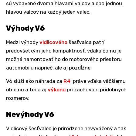
sú vybavené dvoma hlavami valcov alebo jednou
hlavou valcov na každý jeden valec.
Výhody V6
Medzi výhody
vidlicového
šesťvalca patrí
predovšetkým jeho kompaktnosť, vďaka čomu je
možné namontovať ho do motorového priestoru
automobilu naprieč, ale aj pozdĺžne.
V6 slúži ako náhrada za
R4
, práve vďaka väčšiemu
objemu a teda aj
výkonu
pri zachovaní podobných
rozmerov.
Nevýhody V6
Vidlicový šesťvalec je prirodzene nevyvážený a tak