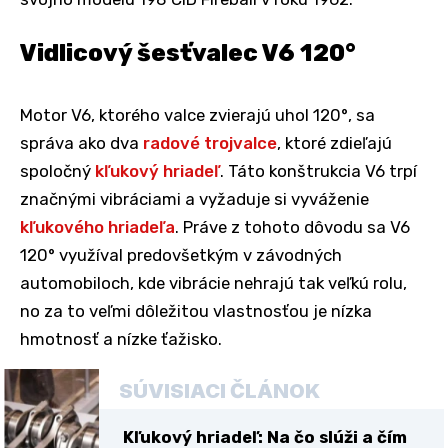
Vidlicový šesťvalec V6 120°
Motor V6, ktorého valce zvierajú uhol 120°, sa
správa ako dva
radové trojvalce
, ktoré zdieľajú
spoločný
kľukový hriadeľ
. Táto konštrukcia V6 trpí
značnými vibráciami a vyžaduje si vyváženie
kľukového hriadeľa
. Práve z tohoto dôvodu sa V6
120° využíval predovšetkým v závodných
automobiloch, kde vibrácie nehrajú tak veľkú rolu,
no za to veľmi dôležitou vlastnosťou je nízka
hmotnosť a nízke ťažisko.
SÚVISIACI ČLÁNOK
Kľukový hriadeľ: Na čo slúži a čím