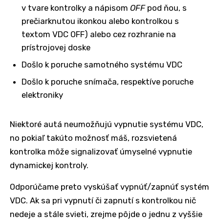
v tvare kontrolky a nápisom
OFF
pod ňou, s
prečiarknutou ikonkou alebo kontrolkou s
textom VDC OFF) alebo cez rozhranie na
prístrojovej doske
Došlo k poruche samotného systému VDC
Došlo k poruche snímača, respektíve poruche
elektroniky
Niektoré autá neumožňujú vypnutie systému VDC,
no pokiaľ takúto možnosť máš, rozsvietená
kontrolka môže signalizovať úmyselné vypnutie
dynamickej kontroly.
Odporúčame preto vyskúšať vypnúť/zapnúť systém
VDC. Ak sa pri vypnutí či zapnutí s kontrolkou nič
nedeje a stále svieti, zrejme pôjde o jednu z vyššie