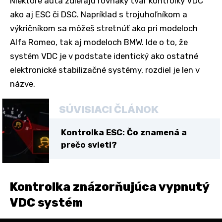
Niektoré autá zdieľajú rovnaký tvar kontrolky VDC
ako aj ESC či DSC. Napríklad s trojuhoľníkom a
výkričníkom sa môžeš stretnúť ako pri modeloch
Alfa Romeo, tak aj modeloch BMW. Ide o to, že
systém VDC je v podstate identický ako ostatné
elektronické stabilizačné systémy, rozdiel je len v
názve.
SÚVISIACI ČLÁNOK
Kontrolka ESC: Čo znamená a
prečo svieti?
Kontrolka znázorňujúca vypnutý
VDC systém