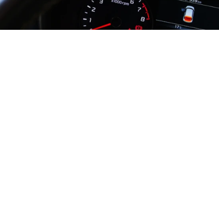
Kontrolky na palubovke
/
Adonyi Gábor
licencia:
Creative
Commons
CC0 1.0 Universal (CC0 1.0)
Kontrolky v aute nie sú žiadnou novinkou, no
moderné autá sú doslova prešpikované vyspelou
elektronikou a systémami, ktoré informujú vodiča
prostredníctvom svietiacich kontroliek.
Ich význam je však častokrát nejasný a nie je
žiadnou hanbou, pokiaľ ho občas zabudne aj