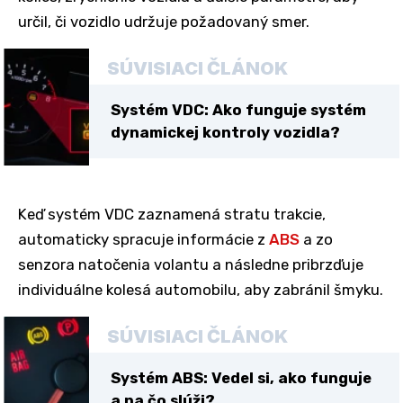
určil, či vozidlo udržuje požadovaný smer.
SÚVISIACI ČLÁNOK
Systém VDC: Ako funguje systém
dynamickej kontroly vozidla?
Keď systém VDC zaznamená stratu trakcie,
automaticky spracuje informácie z
ABS
a zo
senzora natočenia volantu a následne pribrzďuje
individuálne kolesá automobilu, aby zabránil šmyku.
SÚVISIACI ČLÁNOK
Systém ABS: Vedel si, ako funguje
a na čo slúži?