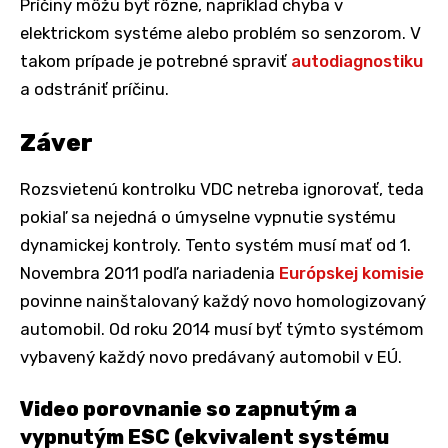
Príčiny môžu byť rôzne, napríklad chyba v
elektrickom systéme alebo problém so senzorom. V
takom prípade je potrebné spraviť
autodiagnostiku
a odstrániť príčinu.
Záver
Rozsvietenú kontrolku VDC netreba ignorovať, teda
pokiaľ sa nejedná o úmyselne vypnutie systému
dynamickej kontroly. Tento systém musí mať od 1.
Novembra 2011 podľa nariadenia
Európskej komisie
povinne nainštalovaný každý novo homologizovaný
automobil. Od roku 2014 musí byť týmto systémom
vybavený každý novo predávaný automobil v EÚ.
Video porovnanie so zapnutým a
vypnutým ESC (ekvivalent systému