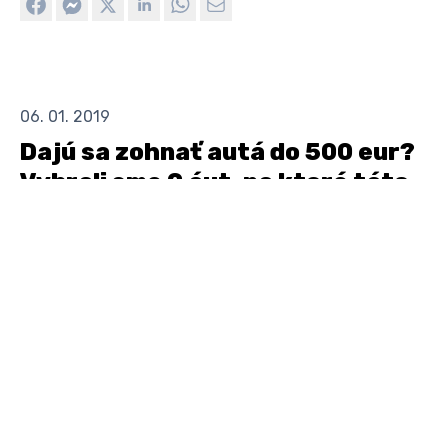
06. 01. 2019
Dajú sa zohnať autá do 500 eur?
Vybrali sme 9 áut, na ktoré táto
suma postačí
POD KAPOTOU