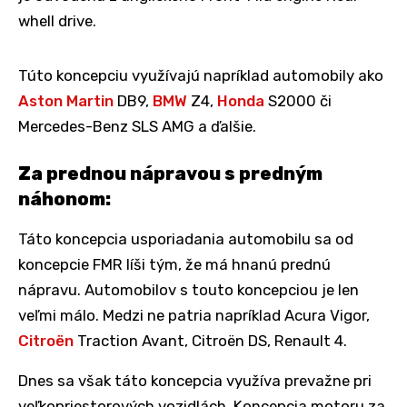
whell drive.
Túto koncepciu využívajú napríklad automobily ako
Aston Martin
DB9,
BMW
Z4,
Honda
S2000 či
Mercedes-Benz SLS AMG a ďalšie.
Za prednou nápravou s predným
náhonom:
Táto koncepcia usporiadania automobilu sa od
koncepcie FMR líši tým, že má hnanú prednú
nápravu. Automobilov s touto koncepciou je len
veľmi málo. Medzi ne patria napríklad Acura Vigor,
Citroën
Traction Avant, Citroën DS, Renault 4.
Dnes sa však táto koncepcia využíva prevažne pri
veľkopriestorových vozidlách. Koncepcia motoru za