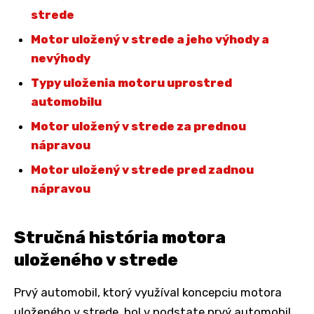
strede
Motor uložený v strede a jeho výhody a
nevýhody
Typy uloženia motoru uprostred
automobilu
Motor uložený v strede za prednou
nápravou
Motor uložený v strede pred zadnou
nápravou
Stručná história motora
uloženého v strede
Prvý automobil, ktorý využíval koncepciu motora
uloženého v strede, bol v podstate prvý automobil