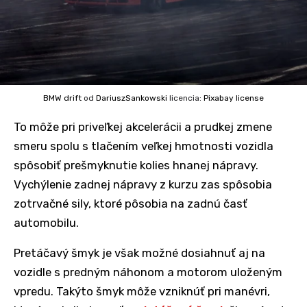
BMW drift
od
DariuszSankowski
licencia:
Pixabay license
To môže pri priveľkej akcelerácii a prudkej zmene
smeru spolu s tlačením veľkej hmotnosti vozidla
spôsobiť prešmyknutie kolies hnanej nápravy.
Vychýlenie zadnej nápravy z kurzu zas spôsobia
zotrvačné sily, ktoré pôsobia na zadnú časť
automobilu.
Pretáčavý šmyk je však možné dosiahnuť aj na
vozidle s predným náhonom a motorom uloženým
vpredu. Takýto šmyk môže vzniknúť pri manévri,