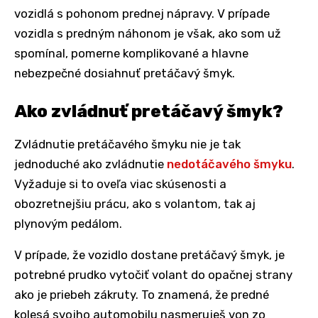
vozidlá s pohonom prednej nápravy. V prípade
vozidla s predným náhonom je však, ako som už
spomínal, pomerne komplikované a hlavne
nebezpečné dosiahnuť pretáčavý šmyk.
Ako zvládnuť pretáčavý šmyk?
Zvládnutie pretáčavého šmyku nie je tak
jednoduché ako zvládnutie
nedotáčavého šmyku
.
Vyžaduje si to oveľa viac skúsenosti a
obozretnejšiu prácu, ako s volantom, tak aj
plynovým pedálom.
V prípade, že vozidlo dostane pretáčavý šmyk, je
potrebné prudko vytočiť volant do opačnej strany
ako je priebeh zákruty. To znamená, že predné
kolesá svojho automobilu nasmeruješ von zo