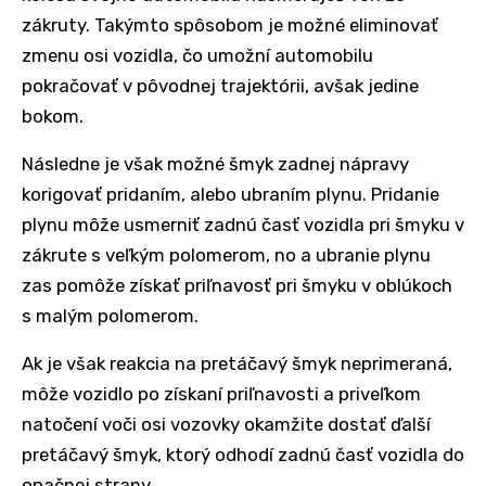
zákruty. Takýmto spôsobom je možné eliminovať
zmenu osi vozidla, čo umožní automobilu
pokračovať v pôvodnej trajektórii, avšak jedine
bokom.
Následne je však možné šmyk zadnej nápravy
korigovať pridaním, alebo ubraním plynu. Pridanie
plynu môže usmerniť zadnú časť vozidla pri šmyku v
zákrute s veľkým polomerom, no a ubranie plynu
zas pomôže získať priľnavosť pri šmyku v oblúkoch
s malým polomerom.
Ak je však reakcia na pretáčavý šmyk neprimeraná,
môže vozidlo po získaní priľnavosti a priveľkom
natočení voči osi vozovky okamžite dostať ďalší
pretáčavý šmyk, ktorý odhodí zadnú časť vozidla do
opačnej strany.