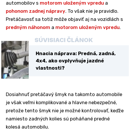
automobilov s
motorom uloženým vpredu
a
pohonom zadnej nápravy
. To však nie je pravidlo.
Pretáčavosť sa totiž môže objaviť aj na vozidlách s
predným náhonom
a
motorom uloženým vpredu
.
SÚVISIACI ČLÁNOK
Hnacia náprava: Predná, zadná,
4x4, ako ovplyvňuje jazdné
vlastnosti?
Dosiahnuť pretáčavý šmyk na takomto automobile
je však veľmi komplikované a hlavne nebezpečné,
pretože tento šmyk nie je možné kontrolovať, keďže
namiesto zadných kolies sú poháňané predné
kolesá automobilu.