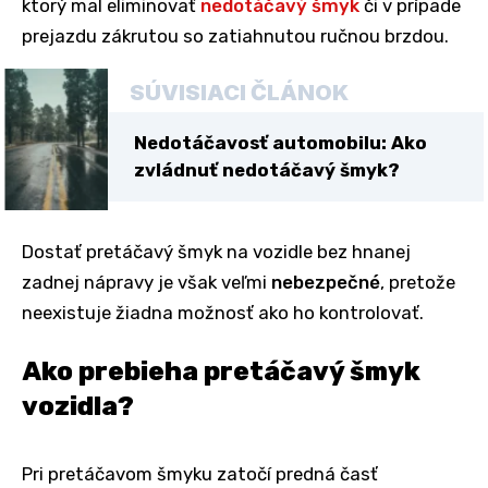
ktorý mal eliminovať
nedotáčavý šmyk
či v prípade
prejazdu zákrutou so zatiahnutou ručnou brzdou.
SÚVISIACI ČLÁNOK
Nedotáčavosť automobilu: Ako
zvládnuť nedotáčavý šmyk?
Dostať pretáčavý šmyk na vozidle bez hnanej
zadnej nápravy je však veľmi
nebezpečné
, pretože
neexistuje žiadna možnosť ako ho kontrolovať.
Ako prebieha pretáčavý šmyk
vozidla?
Pri pretáčavom šmyku zatočí predná časť