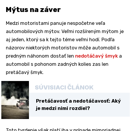
Mýtus na záver
Medzi motoristami panuje nespočetne veľa
automobilových mýtov. Veľmi rozšíreným mýtom je
aj jeden, ktorý sa k tejto téme veľmi hodí. Podľa
názorov niektorých motoristov môže automobil s
predným náhonom dostať len
nedotáčavý šmyk
a
automobil s pohonom zadných kolies zas len
pretáčavý šmyk.
SÚVISIACI ČLÁNOK
Pretáčavosť a nedotáčavosť: Aký
je medzi nimi rozdiel?
Toto tvrdenie však platí iba v prípade mimoriadnej