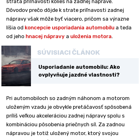
strata priľnavosti kolies na zadnej náprave.
Dôvodov prečo dôjde k strate priľnavosti zadnej
nápravy však môže byť viacero, pričom sa výrazne
líšia od
koncepcie usporiadania automobilu
a teda
od jeho
hnacej nápravy
a
uloženia motora
.
SÚVISIACI ČLÁNOK
Usporiadanie automobilu: Ako
ovplyvňuje jazdné vlastnosti?
Pri automobiloch so zadným náhonom a motorom
uloženým vzadu je obvykle pretáčavosť spôsobená
príliš veľkou akceleráciou zadnej nápravy spolu s
kombináciou pôsobenia priečnych síl. Za zadnou
nápravou je totiž uložený motor, ktorý svojou