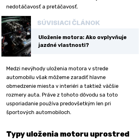
nedotáčavosť a pretáčavosť.
SÚVISIACI ČLÁNOK
Uloženie motora: Ako ovplyvňuje
jazdné vlastnosti?
Medzi nevýhody uloženia motora v strede
automobilu však môžeme zaradiť hlavne
obmedzenie miesta v interiéri a taktiež väčšie
rozmery auta. Práve z tohoto dôvodu sa toto
usporiadanie používa predovšetkým len pri
športových automobiloch.
Typy uloženia motoru uprostred