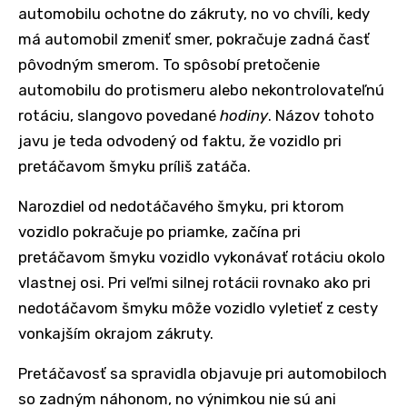
automobilu ochotne do zákruty, no vo chvíli, kedy
má automobil zmeniť smer, pokračuje zadná časť
pôvodným smerom. To spôsobí pretočenie
automobilu do protismeru alebo nekontrolovateľnú
rotáciu, slangovo povedané
hodiny
. Názov tohoto
javu je teda odvodený od faktu, že vozidlo pri
pretáčavom šmyku príliš zatáča.
Narozdiel od nedotáčavého šmyku, pri ktorom
vozidlo pokračuje po priamke, začína pri
pretáčavom šmyku vozidlo vykonávať rotáciu okolo
vlastnej osi. Pri veľmi silnej rotácii rovnako ako pri
nedotáčavom šmyku môže vozidlo vyletieť z cesty
vonkajším okrajom zákruty.
Pretáčavosť sa spravidla objavuje pri automobiloch
so zadným náhonom, no výnimkou nie sú ani