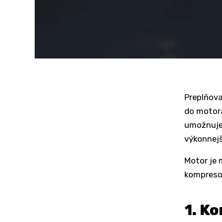
Preplňova
do motora
umožnuje 
výkonnejš
Motor je
kompreso
1. K