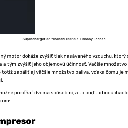
Supercharger
od
feseroni
licencia:
Pixabay license
ný motor dokáže zvýšiť tlak nasávaného vzduchu, ktorý
 a tým zvýšiť jeho objemovú účinnosť. Vačšie množstvo
totiž zapáliť aj väčšie množstvo paliva, vďaka čomu je 
í.
 možné prepĺňať dvoma spôsobmi, a to buď turbodúchadl
rom:
ompresor