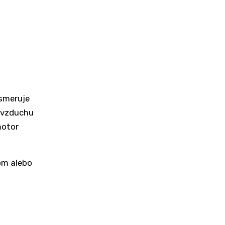
 smeruje
 vzduchu
motor
om alebo