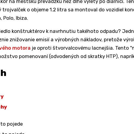
kôr na mestskú prevádzku než dlhé výlety po diaľnici. Te
 trojvalček o objeme 1.2 litra sa montoval do vozidiel ko
, Polo, Ibiza.
viedlo konštruktérov k navrhnutiu takéhoto odpadu? Jed
nie znižovanie emisií a výrobných nákladov, pretože výr
ového motora
je oproti štvorvalcovému lacnejšia. Tento "
ožstvo pomenovaní (odvodených od skratky HTP), naprík
ah
ry
chy
to pojede