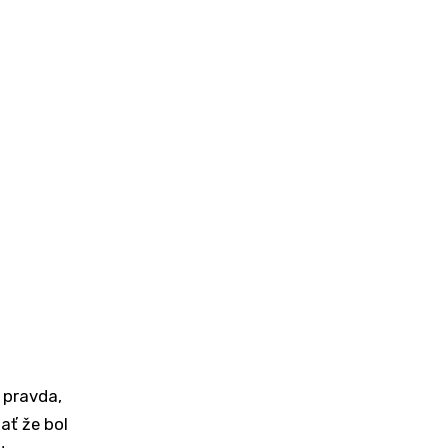
e pravda,
ať že bol