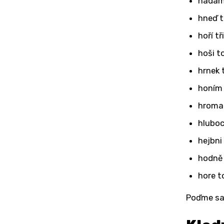
hadam
hneď t
hoří tř
hoši t
hrnek 
honím 
hroma
hluboc
hejbni
hodně
hore t
Poďme sa 