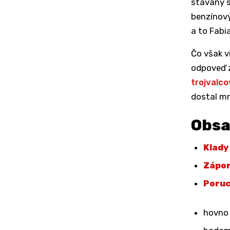
stavaný s
benzínový
a to Fabia
Čo však 
odpoveď z
trojvalc
dostal mn
Obs
Klady
Zápo
Poru
hovno 