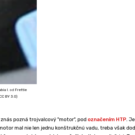
bia I.
od
Frettie
CC BY 3.0)
 znás pozná trojvalcový "motor", pod
označením HTP
. J
motor mal nie len jednu konštrukčnú vadu, treba však dod