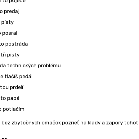
 to pojede
o predaj
i písty
o posrali
to postráda
tři písty
da technických problému
e tlačíš pedál
 tou prdelí
 to papá
o potlačím
bez zbytočných omáčok pozrieť na klady a zápory tohot