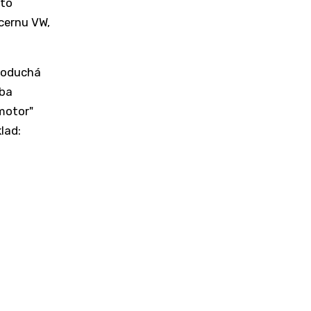
nto
ncernu VW,
noduchá
oba
motor"
lad: