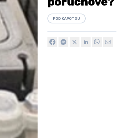
poruchové?
POD KAPOTOU