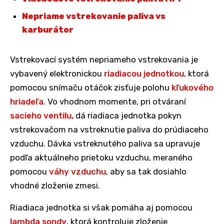
Nepriame vstrekovanie paliva vs
karburátor
Vstrekovací systém nepriameho vstrekovania je
vybavený elektronickou
riadiacou jednotkou
, ktorá
pomocou snímaču otáčok zisťuje polohu
kľukového
hriadeľa
. Vo vhodnom momente, pri otváraní
sacieho ventilu,
dá riadiaca jednotka pokyn
vstrekovačom na vstreknutie paliva do prúdiaceho
vzduchu. Dávka vstreknutého paliva sa upravuje
podľa aktuálneho prietoku vzduchu, meraného
pomocou
váhy vzduchu
, aby sa tak dosiahlo
vhodné zloženie zmesi.
Riadiaca jednotka si však pomáha aj pomocou
lambda sondy
, ktorá kontroluje zloženie