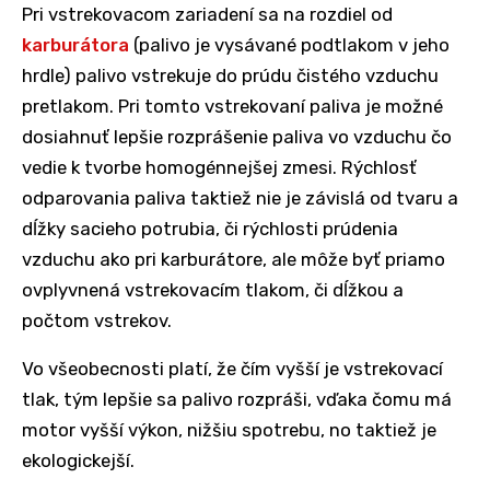
Pri vstrekovacom zariadení sa na rozdiel od
karburátora
(palivo je vysávané podtlakom v jeho
hrdle) palivo vstrekuje do prúdu čistého vzduchu
pretlakom. Pri tomto vstrekovaní paliva je možné
dosiahnuť lepšie rozprášenie paliva vo vzduchu čo
vedie k tvorbe homogénnejšej zmesi. Rýchlosť
odparovania paliva taktiež nie je závislá od tvaru a
dĺžky sacieho potrubia, či rýchlosti prúdenia
vzduchu ako pri karburátore, ale môže byť priamo
ovplyvnená vstrekovacím tlakom, či dĺžkou a
počtom vstrekov.
Vo všeobecnosti platí, že čím vyšší je vstrekovací
tlak, tým lepšie sa palivo rozpráši, vďaka čomu má
motor vyšší výkon, nižšiu spotrebu, no taktiež je
ekologickejší.