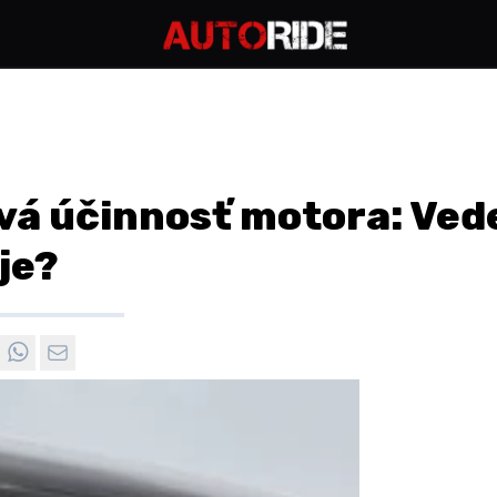
á účinnosť motora: Vedel
je?