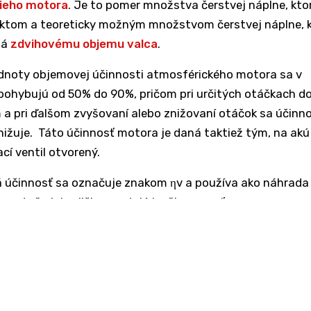
ieho motora
. Je to pomer množstva čerstvej náplne, kto
aktom a teoreticky možným množstvom čerstvej náplne, 
dá
zdvihovému objemu valca
.
dnoty objemovej účinnosti atmosférického motora sa v
pohybujú od 50% do 90%, pričom pri určitých otáčkach d
 pri ďalšom zvyšovaní alebo znižovaní otáčok sa účinn
ižuje. Táto účinnosť motora je daná taktiež tým, na akú
cí ventil otvorený.
 účinnosť sa označuje znakom ηv a používa ako náhrad
, pretože jej veličiny sa dajú lepšie zmerať.
Vz
stvo čerstvej náplne, ktorá prešla plniacim traktomVz - 
lca