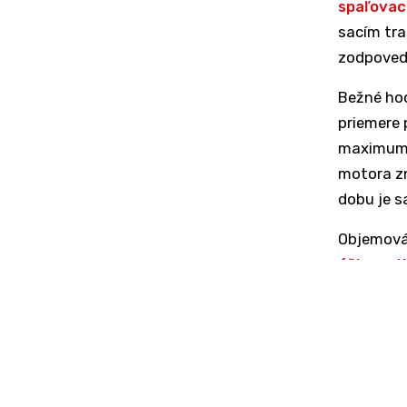
spaľovac
sacím tr
zodpove
Bežné ho
priemere 
maximum a
motora zn
dobu je sa
Objemová
účinnosti
ηv = Vs : 
Vs - množ
objem va