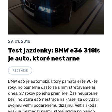
29. 01. 2018
Test jazdenky: BMW e36 318is
je auto, ktoré nestarne
RECENZIE
BMW e36 je automobil, ktorý pamätá ešte 90-te
roky, no pomerne často sa s ním stretávame aj
dnes, 27 rokov po jeho premiére. Čas neúprosne
beží, no stará e36 nestráca na kráse, za čo vďačí
svojmu veľmi podarenému dizajnu. Veľká škoda
však je, že medzi kusmi, ktoré jazdia po našich