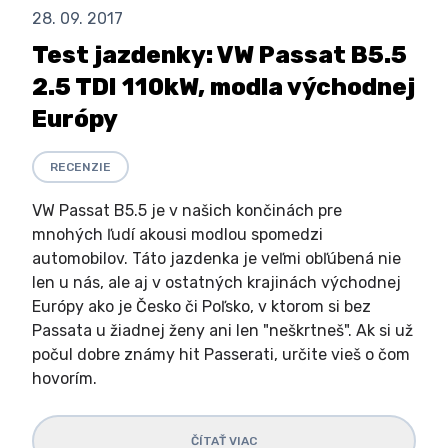
28. 09. 2017
Test jazdenky: VW Passat B5.5
2.5 TDI 110kW, modla východnej
Európy
RECENZIE
VW Passat B5.5 je v našich končinách pre
mnohých ľudí akousi modlou spomedzi
automobilov. Táto jazdenka je veľmi obľúbená nie
len u nás, ale aj v ostatných krajinách východnej
Európy ako je Česko či Poľsko, v ktorom si bez
Passata u žiadnej ženy ani len "neškrtneš". Ak si už
počul dobre známy hit Passerati, určite vieš o čom
hovorím.
ČÍTAŤ VIAC