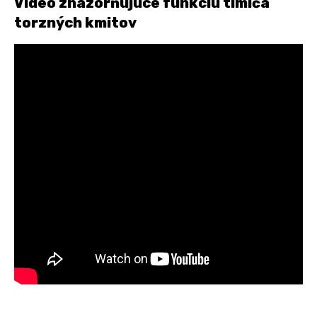
Video znázorňujúce funkciu tlmiča
torzných kmitov