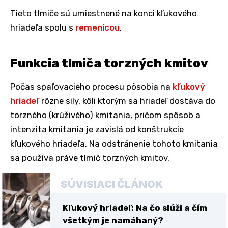
Tieto tlmiče sú umiestnené na konci kľukového
hriadeľa spolu s
remenicou
.
Funkcia tlmiča torzných kmitov
Počas spaľovacieho procesu pôsobia na
kľukový
hriadeľ
rôzne sily, kôli ktorým sa hriadeľ dostáva do
torzného (krúživého) kmitania, pričom spôsob a
intenzita kmitania je zavislá od konštrukcie
kľukového hriadeľa. Na odstránenie tohoto kmitania
sa používa práve tlmič torzných kmitov.
SÚVISIACI ČLÁNOK
Kľukový hriadeľ: Na čo slúži a čím
všetkým je namáhaný?