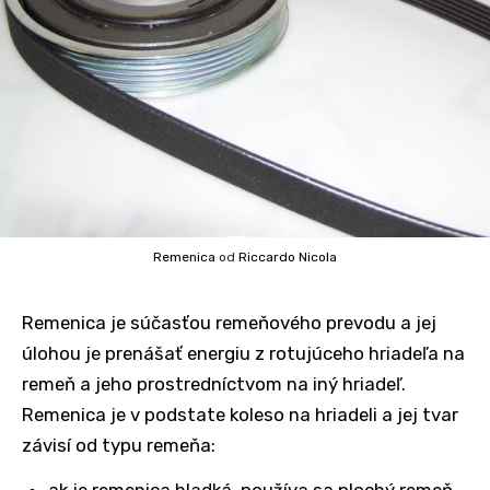
Remenica
od
Riccardo Nicola
Remenica je súčasťou remeňového prevodu a jej
úlohou je prenášať energiu z rotujúceho hriadeľa na
remeň a jeho prostredníctvom na iný hriadeľ.
Remenica je v podstate koleso na hriadeli a jej tvar
závisí od typu remeňa:
ak je remenica hladká, používa sa plochý remeň