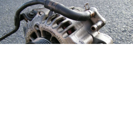
Alternátor
od
Chris Bede
licencia:
Creative Commons
Attribution
2.0 Generic (CC BY 2.0)
Alternátor je točivý elektrický stroj, ktorý premieňa
mechanickú energiu na elektrickú. V automobile