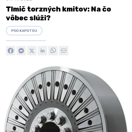
Tlmič torzných kmitov: Na čo
vôbec slúži?
POD KAPOTOU