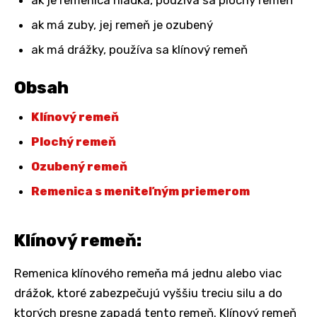
ak má zuby, jej remeň je ozubený
ak má drážky, používa sa klínový remeň
Obsah
Klínový remeň
Plochý remeň
Ozubený remeň
Remenica s meniteľným priemerom
Klínový remeň:
Remenica klínového remeňa má jednu alebo viac
drážok, ktoré zabezpečujú vyššiu treciu silu a do
ktorých presne zapadá tento remeň. Klínový remeň