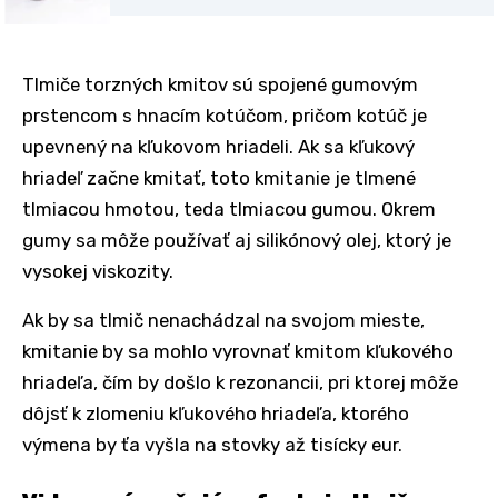
Tlmiče torzných kmitov sú spojené gumovým
prstencom s hnacím kotúčom, pričom kotúč je
upevnený na kľukovom hriadeli. Ak sa kľukový
hriadeľ začne kmitať, toto kmitanie je tlmené
tlmiacou hmotou, teda tlmiacou gumou. Okrem
gumy sa môže používať aj silikónový olej, ktorý je
vysokej viskozity.
Ak by sa tlmič nenachádzal na svojom mieste,
kmitanie by sa mohlo vyrovnať kmitom kľukového
hriadeľa, čím by došlo k rezonancii, pri ktorej môže
dôjsť k zlomeniu kľukového hriadeľa, ktorého
výmena by ťa vyšla na stovky až tisícky eur.