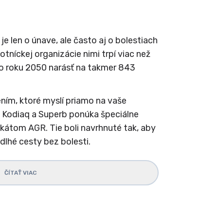
je len o únave, ale často aj o bolestiach
tníckej organizácie nimi trpí viac než
 do roku 2050 narásť na takmer 843
ením, ktoré myslí priamo na vaše
 Kodiaq a Superb ponúka špeciálne
ikátom AGR. Tie boli navrhnuté tak, aby
 dlhé cesty bez bolesti.
ČÍTAŤ VIAC