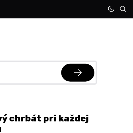
ý chrbát pri každej
u