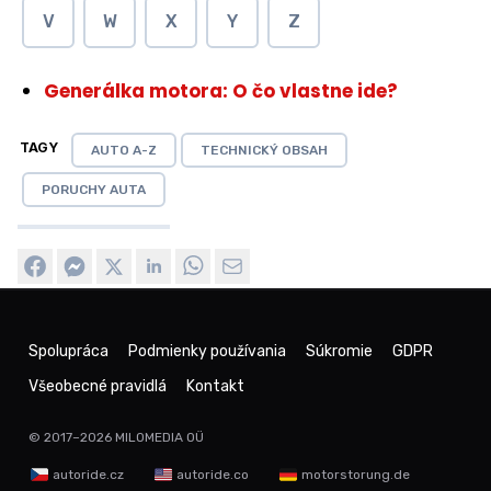
V
W
X
Y
Z
Generálka motora: O čo vlastne ide?
TAGY
AUTO A-Z
TECHNICKÝ OBSAH
PORUCHY AUTA
Spolupráca
Podmienky používania
Súkromie
GDPR
Všeobecné pravidlá
Kontakt
© 2017–2026
MILOMEDIA OÜ
autoride.cz
autoride.co
motorstorung.de