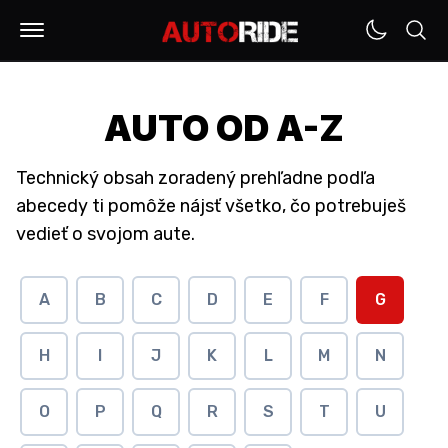
AUTO OD A-Z
Technický obsah zoradený prehľadne podľa
abecedy ti pomôže nájsť všetko, čo potrebuješ
vedieť o svojom aute.
A
B
C
D
E
F
G
H
I
J
K
L
M
N
O
P
Q
R
S
T
U