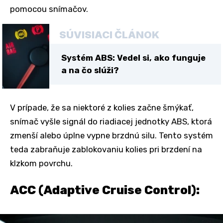
pomocou snímačov.
SÚVISIACI ČLÁNOK
Systém ABS: Vedel si, ako funguje
a na čo slúži?
V prípade, že sa niektoré z kolies začne šmýkať,
snímač vyšle signál do riadiacej jednotky ABS, ktorá
zmenší alebo úplne vypne brzdnú silu. Tento systém
teda zabraňuje zablokovaniu kolies pri brzdení na
klzkom povrchu.
ACC (Adaptive Cruise Control):