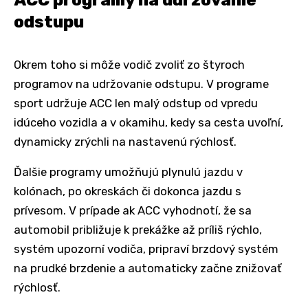
ACC programy na udržovanie
odstupu
Okrem toho si môže vodič zvoliť zo štyroch
programov na udržovanie odstupu. V programe
sport udržuje ACC len malý odstup od vpredu
idúceho vozidla a v okamihu, kedy sa cesta uvoľní,
dynamicky zrýchli na nastavenú rýchlosť.
Ďalšie programy umožňujú plynulú jazdu v
kolónach, po okreskách či dokonca jazdu s
prívesom. V prípade ak ACC vyhodnotí, že sa
automobil približuje k prekážke až príliš rýchlo,
systém upozorní vodiča, pripraví brzdový systém
na prudké brzdenie a automaticky začne znižovať
rýchlosť.