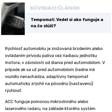
SÚVISIACI ČLÁNOK
Tempomat: Vedel si ako funguje a
na čo slúži?
Rýchlosť automobilu je znižovaná brzdením alebo
ovládaním prívodu paliva cez riadiacu jednotku
motora, v závislosti od diania pred automobilom. V
prípade ak sa už pred automobilom žiadne iné
vozidlo nenachádza, adaptívny tempomat
automaticky zrýchli na pôvodnú (nastavenú)
rýchlosť.
ACC funguje pomocou mikrovlnného alebo
laserového radaru, na základe ktorého systém