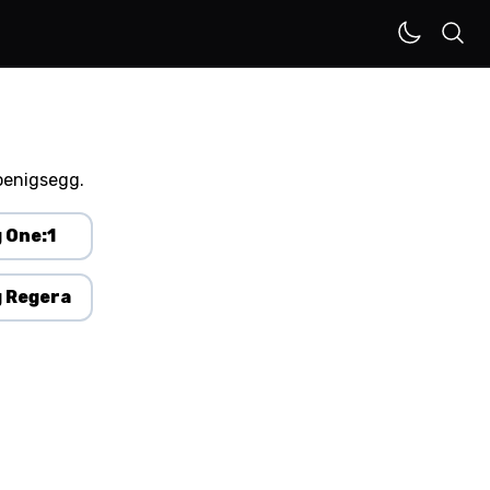
oenigsegg.
 One:1
 Regera