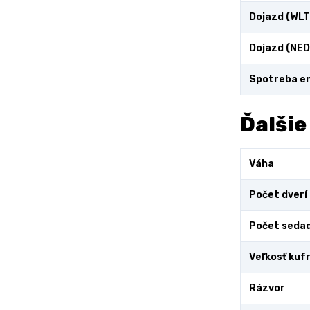
Dojazd (WLT
Dojazd (NED
Spotreba en
Ďalšie
Váha
Počet dverí
Počet sedad
Veľkosť kuf
Rázvor