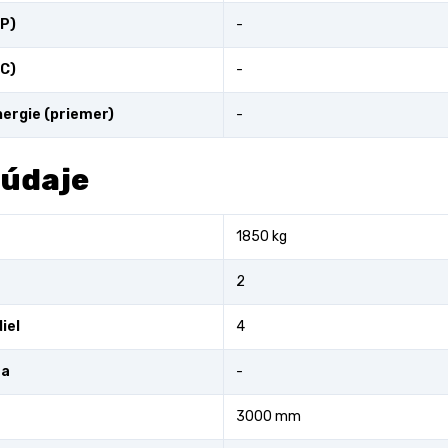
P)
-
C)
-
ergie (priemer)
-
 údaje
1850 kg
2
iel
4
ra
-
3000 mm