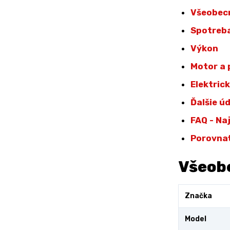
Všeobec
Spotreba
Výkon
Motor a
Elektric
Ďalšie ú
FAQ - Na
Porovna
Všeob
Značka
Model