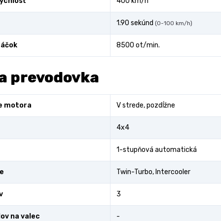
ýchlosť
400 km/h
1.90 sekúnd
(0-100 km/h)
áčok
8500 ot/min.
a prevodovka
e motora
V strede, pozdĺžne
4x4
1-stupňová automatická
e
Twin-Turbo, Intercooler
v
3
lov na valec
-