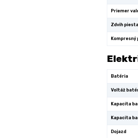
Priemer val
Zdvih piest
Kompresný
Elektr
Batéria
Voltáž baté
Kapacita ba
Kapacita ba
Dojazd