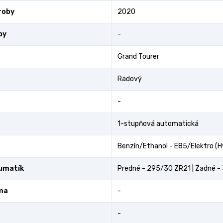
roby
2020
by
-
Grand Tourer
Radový
-
1-stupňová automatická
Benzín/Ethanol - E85/Elektro (H
umatík
Predné - 295/30 ZR21 | Zadné -
ma
-
-