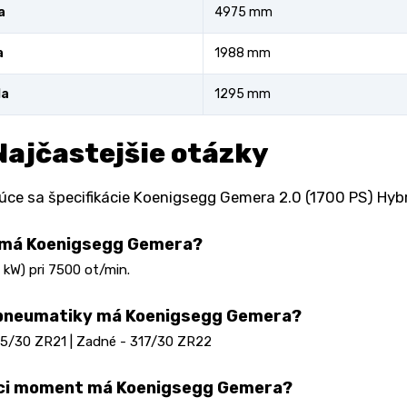
a
4975 mm
a
1988 mm
la
1295 mm
Najčastejšie otázky
úce sa špecifikácie Koenigsegg Gemera 2.0 (1700 PS) Hy
 má Koenigsegg Gemera?
 kW) pri 7500 ot/min.
 pneumatiky má Koenigsegg Gemera?
95/30 ZR21 | Zadné - 317/30 ZR22
aci moment má Koenigsegg Gemera?