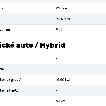
ca
95 mm
a
93.5 mm
 pomer
9.50
ické auto / Hybrid
-
rie
-
térie (gross)
16.60 kWh
térie (net)
-
50 km