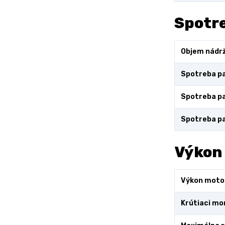
Spotre
Objem nádr
Spotreba pa
Spotreba pa
Spotreba pa
Výkon
Výkon moto
Krútiaci m