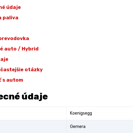
né údaje
 paliva
 prevodovka
ké auto / Hybrid
daje
jčastejšie otázky
ť s autom
ecné údaje
Koenigsegg
Gemera