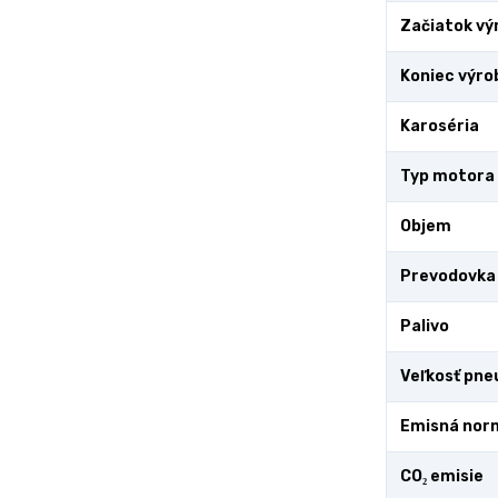
Začiatok vý
Koniec výro
Karoséria
Typ motora
Objem
Prevodovka
Palivo
Veľkosť pne
Emisná nor
CO₂ emisie