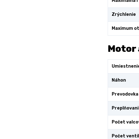
Maximálna r
Zrýchlenie
Maximum ot
Motor 
Umiestneni
Náhon
Prevodovka
Preplňovani
Počet valco
Počet venti