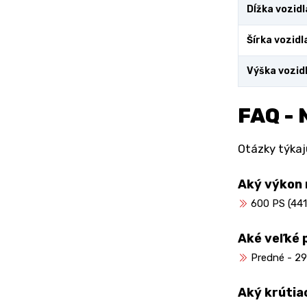
Dĺžka vozidl
Šírka vozidl
Výška vozid
FAQ - 
Otázky týkaj
Aký výkon
600 PS (441
Aké veľké
Predné - 2
Aký krúti