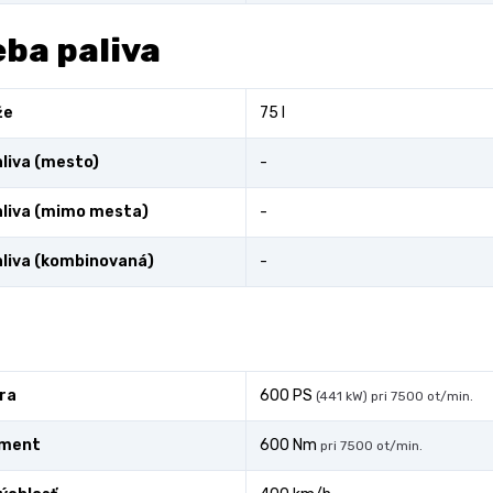
ba paliva
že
75 l
liva (mesto)
-
liva (mimo mesta)
-
liva (kombinovaná)
-
ra
600 PS
(441 kW) pri 7500 ot/min.
oment
600 Nm
pri 7500 ot/min.