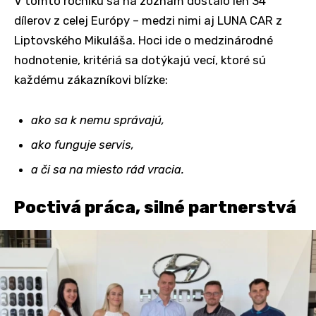
V tomto ročníku sa na zoznam dostalo len 34
dílerov z celej Európy – medzi nimi aj LUNA CAR z
Liptovského Mikuláša. Hoci ide o medzinárodné
hodnotenie, kritériá sa dotýkajú vecí, ktoré sú
každému zákazníkovi blízke:
ako sa k nemu správajú,
ako funguje servis,
a či sa na miesto rád vracia.
Poctivá práca, silné partnerstvá