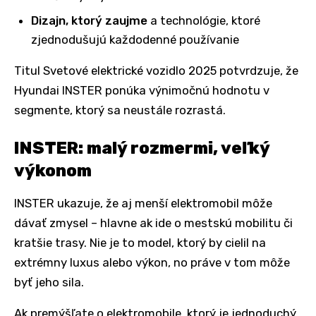
Dizajn, ktorý zaujme
a technológie, ktoré
zjednodušujú každodenné používanie
Titul Svetové elektrické vozidlo 2025 potvrdzuje, že
Hyundai INSTER ponúka výnimočnú hodnotu v
segmente, ktorý sa neustále rozrastá.
INSTER: malý rozmermi, veľký
výkonom
INSTER ukazuje, že aj menší elektromobil môže
dávať zmysel – hlavne ak ide o mestskú mobilitu či
kratšie trasy. Nie je to model, ktorý by cielil na
extrémny luxus alebo výkon, no práve v tom môže
byť jeho sila.
Ak premýšľate o elektromobile, ktorý je jednoduchý