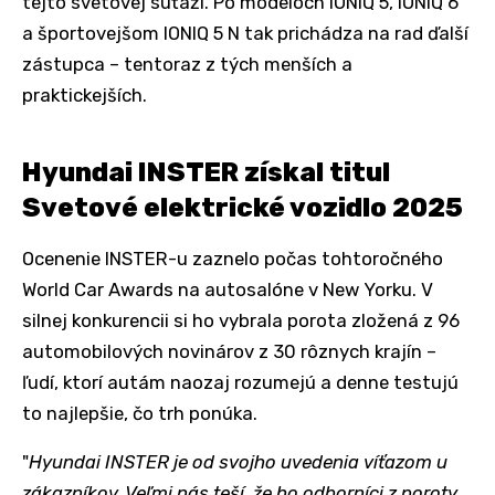
tejto svetovej súťaži. Po modeloch IONIQ 5, IONIQ 6
a športovejšom IONIQ 5 N tak prichádza na rad ďalší
zástupca – tentoraz z tých menších a
praktickejších.
Hyundai INSTER získal titul
Svetové elektrické vozidlo 2025
Ocenenie INSTER-u zaznelo počas tohtoročného
World Car Awards na autosalóne v New Yorku. V
silnej konkurencii si ho vybrala porota zložená z 96
automobilových novinárov z 30 rôznych krajín –
ľudí, ktorí autám naozaj rozumejú a denne testujú
to najlepšie, čo trh ponúka.
"
Hyundai INSTER je od svojho uvedenia víťazom u
zákazníkov. Veľmi nás teší, že ho odborníci z poroty