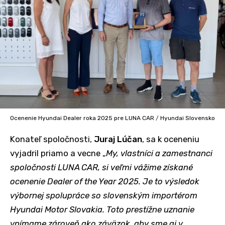
Ocenenie Hyundai Dealer roka 2025 pre LUNA CAR
/
Hyundai Slovensko
Konateľ spoločnosti,
Juraj Lúčan
, sa k oceneniu
vyjadril priamo a vecne „
My, vlastníci a zamestnanci
spoločnosti LUNA CAR, si veľmi vážime získané
ocenenie Dealer of the Year 2025. Je to výsledok
výbornej spolupráce so slovenským importérom
Hyundai Motor Slovakia. Toto prestížne uznanie
vnímame zároveň ako záväzok, aby sme aj v