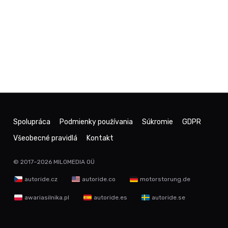
Spolupráca
Podmienky používania
Súkromie
GDPR
Všeobecné pravidlá
Kontakt
© 2017–2026
MILOMEDIA OÜ
autoride.cz
autoride.co
motorstorung.de
awariasilnika.pl
autoride.es
autoride.se