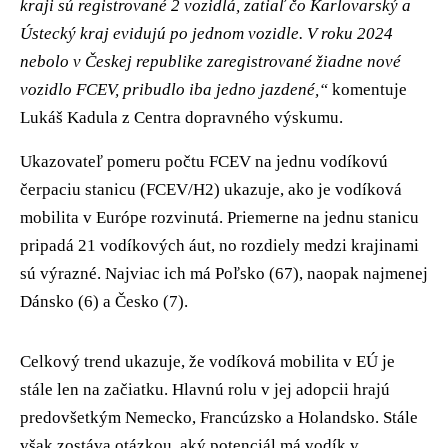
kraji sú registrované 2 vozidlá, zatiaľ čo Karlovarský a
Ústecký kraj evidujú po jednom vozidle. V roku 2024
nebolo v Českej republike zaregistrované žiadne nové
vozidlo FCEV, pribudlo iba jedno jazdené,“
komentuje
Lukáš Kadula z Centra dopravného výskumu.
Ukazovateľ pomeru počtu FCEV na jednu vodíkovú
čerpaciu stanicu (FCEV/H2) ukazuje, ako je vodíková
mobilita v Európe rozvinutá. Priemerne na jednu stanicu
pripadá 21 vodíkových áut, no rozdiely medzi krajinami
sú výrazné. Najviac ich má Poľsko (67), naopak najmenej
Dánsko (6) a Česko (7).
Celkový trend ukazuje, že vodíková mobilita v EÚ je
stále len na začiatku. Hlavnú rolu v jej adopcii hrajú
predovšetkým Nemecko, Francúzsko a Holandsko. Stále
však zostáva otázkou, aký potenciál má vodík v