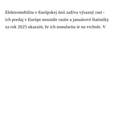
Elektromobilita v Európskej únii zažíva výrazný rast -
ich predaj v Európe neustále rastie a januárové štatistiky
za rok 2025 ukazujú, že ich popularita je na vrchole. V
prvom mesiaci roku 2025 sa v EÚ predalo takmer 125
000 nových batériových elektromobilov, čo je
medziročne o 34 % viac.
Znamená to, že ľudia už definitívne prechádzajú na
elektrický pohon? Alebo je to len trend, ktorý čoskoro
narazí na svoje limity?
Predaj elektromobilov v EÚ - ktoré
trhy rastú najrýchlejšie?
V januári sa v krajinách EÚ
zaregistrovalo 124 341