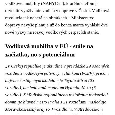
vodíkovej mobility (NAHYC-m), ktorého cieľom je
urýchliť využívanie vodíka v doprave v Česku. Vodíková
revolúcia tak naberá na obrátkach – Ministerstvo
dopravy navyše plánuje už do konca marca vyhlásiť dve
nové výzvy na rozvoj vodíkových čerpacích staníc.
Vodíková mobilita v EÚ - stále na
začiatku, no s potenciálom
„V Českej republike je aktuálne v prevádzke 29 osobných
vozidiel s vodíkovým palivovým článkom (FCEV), pričom
najviac zastúpeným modelom je Toyota Mirai (23
vozidiel), nasledovaná modelom Hyundai Nexo (6
vozidiel). Z hľadiska regionálneho rozloženia registrácií
dominuje hlavné mesto Praha s 21 vozidlami, nasleduje
Moravskoslezský kraj so 4 vozidlami. V Stredočeskom