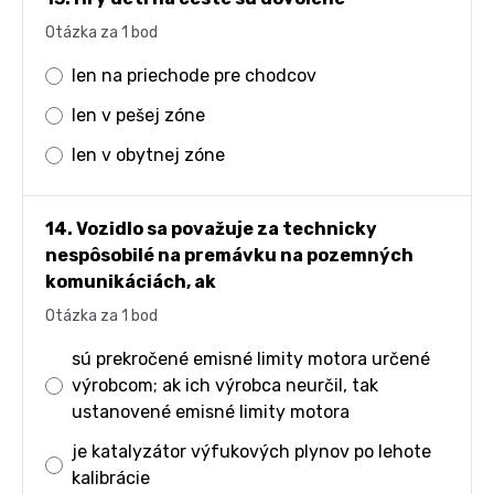
Otázka za 1 bod
len na priechode pre chodcov
len v pešej zóne
len v obytnej zóne
14. Vozidlo sa považuje za technicky
nespôsobilé na premávku na pozemných
komunikáciách, ak
Otázka za 1 bod
sú prekročené emisné limity motora určené
výrobcom; ak ich výrobca neurčil, tak
ustanovené emisné limity motora
je katalyzátor výfukových plynov po lehote
kalibrácie