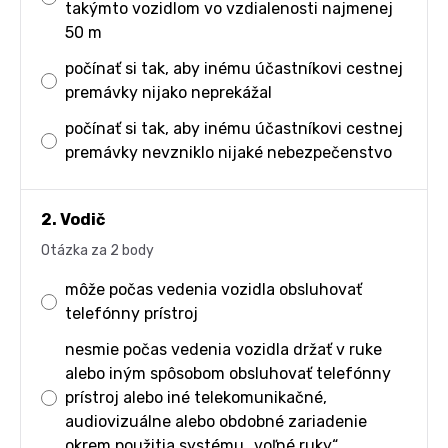
takýmto vozidlom vo vzdialenosti najmenej
50 m
počínať si tak, aby inému účastníkovi cestnej
premávky nijako neprekážal
počínať si tak, aby inému účastníkovi cestnej
premávky nevzniklo nijaké nebezpečenstvo
2. Vodič
Otázka za 2 body
môže počas vedenia vozidla obsluhovať
telefónny prístroj
nesmie počas vedenia vozidla držať v ruke
alebo iným spôsobom obsluhovať telefónny
prístroj alebo iné telekomunikačné,
audiovizuálne alebo obdobné zariadenie
okrem použitia systému „voľné ruky“