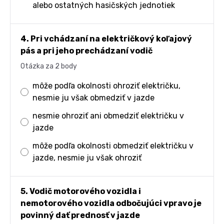
alebo ostatných hasičských jednotiek
4. Pri vchádzaní na električkový koľajový
pás a pri jeho prechádzaní vodič
Otázka za 2 body
môže podľa okolnosti ohroziť električku,
nesmie ju však obmedziť v jazde
nesmie ohroziť ani obmedziť električku v
jazde
môže podľa okolnosti obmedziť električku v
jazde, nesmie ju však ohroziť
5. Vodič motorového vozidla i
nemotorového vozidla odbočujúci vpravo je
povinný dať prednosť v jazde