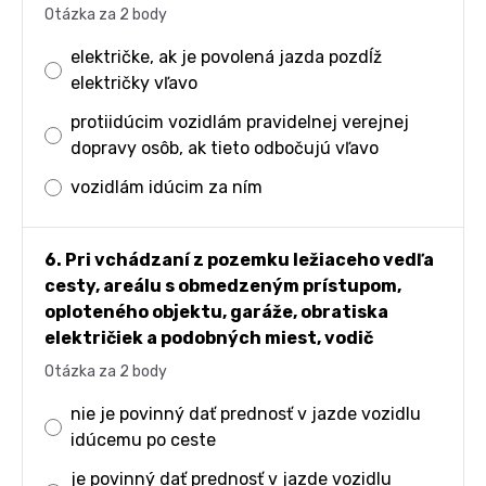
Otázka za 2 body
električke, ak je povolená jazda pozdĺž
električky vľavo
protiidúcim vozidlám pravidelnej verejnej
dopravy osôb, ak tieto odbočujú vľavo
vozidlám idúcim za ním
6. Pri vchádzaní z pozemku ležiaceho vedľa
cesty, areálu s obmedzeným prístupom,
oploteného objektu, garáže, obratiska
električiek a podobných miest, vodič
Otázka za 2 body
nie je povinný dať prednosť v jazde vozidlu
idúcemu po ceste
je povinný dať prednosť v jazde vozidlu