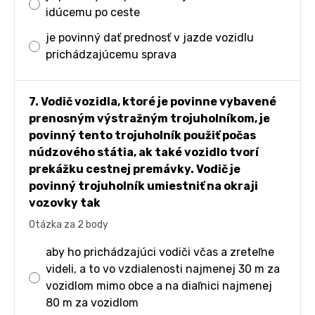
idúcemu po ceste
je povinný dať prednosť v jazde vozidlu
prichádzajúcemu sprava
7. Vodič vozidla, ktoré je povinne vybavené
prenosným výstražným trojuholníkom, je
povinný tento trojuholník použiť počas
núdzového státia, ak také vozidlo tvorí
prekážku cestnej premávky. Vodič je
povinný trojuholník umiestniť na okraji
vozovky tak
Otázka za 2 body
aby ho prichádzajúci vodiči včas a zreteľne
videli, a to vo vzdialenosti najmenej 30 m za
vozidlom mimo obce a na diaľnici najmenej
80 m za vozidlom