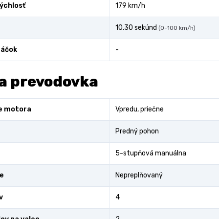
ýchlosť
179 km/h
10.30 sekúnd
(0-100 km/h)
áčok
-
a prevodovka
e motora
Vpredu, priečne
Predný pohon
5-stupňová manuálna
e
Nepreplňovaný
v
4