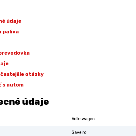
né údaje
 paliva
 prevodovka
daje
jčastejšie otázky
ť s autom
ecné údaje
Volkswagen
Saveiro