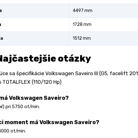
a
4497 mm
a
1728 mm
la
1512 mm
Najčastejšie otázky
úce sa špecifikácie Volkswagen Saveiro III (G5, facelift 2
6 TOTALFLEX (110/120 Hp)
 má Volkswagen Saveiro?
W) pri 5750 ot/min.
ci moment má Volkswagen Saveiro?
4000 ot/min.