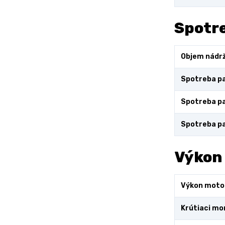
Spotre
Objem nádr
Spotreba pa
Spotreba pa
Spotreba pa
Výkon
Výkon moto
Krútiaci m