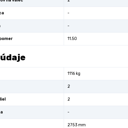
lov na valec
2
ca
-
a
-
 pomer
11.50
 údaje
1116 kg
2
iel
2
ra
-
2753 mm