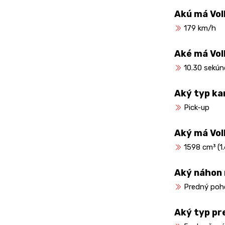
Akú má Vol
179 km/h
Aké má Vol
10.30 sekún
Aký typ ka
Pick-up
Aký má Vo
1598 cm³ (1.6
Aký náhon
Predný poh
Aký typ pr