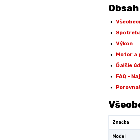
Obsah
Všeobec
Spotreba
Výkon
Motor a
Ďalšie ú
FAQ - Na
Porovna
Všeob
Značka
Model