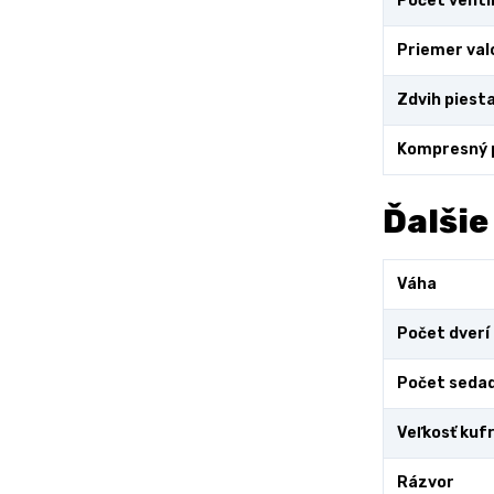
Počet venti
Priemer val
Zdvih piest
Kompresný
Ďalšie
Váha
Počet dverí
Počet sedad
Veľkosť kuf
Rázvor