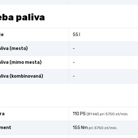
ba paliva
že
55 l
liva (mesto)
-
liva (mimo mesta)
-
liva (kombinovaná)
-
ra
110 PS
(81 kW) pri 5750 ot/min.
oment
155 Nm
pri 5750 ot/min.