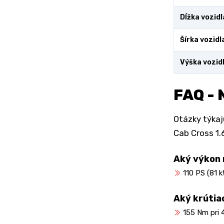
Dĺžka vozidl
Šírka vozidl
Výška vozid
FAQ - 
Otázky týkaj
Cab Cross 1.
Aký výkon
110 PS (81 k
Aký krútia
155 Nm pri 