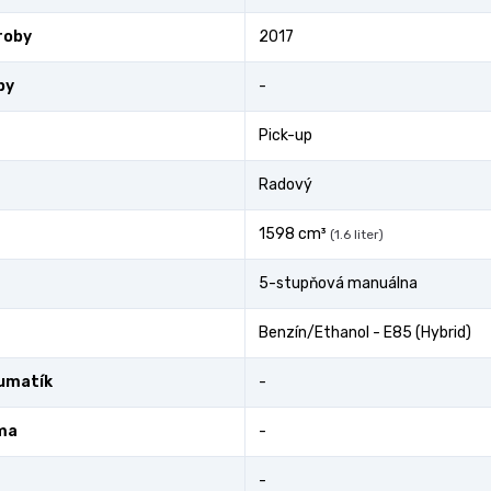
roby
2017
by
-
Pick-up
Radový
1598 cm³
(1.6 liter)
5-stupňová manuálna
Benzín/Ethanol - E85 (Hybrid)
umatík
-
ma
-
-