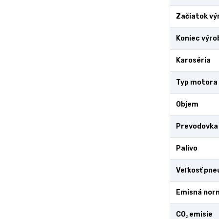
Začiatok vý
Koniec výro
Karoséria
Typ motora
Objem
Prevodovka
Palivo
Veľkosť pne
Emisná nor
CO₂ emisie