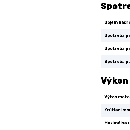
Spotre
Objem nádr
Spotreba pa
Spotreba pa
Spotreba pa
Výkon
Výkon moto
Krútiaci m
Maximálna r