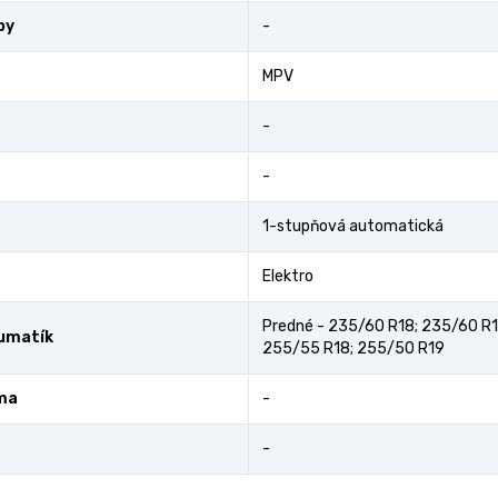
by
-
MPV
-
-
1-stupňová automatická
Elektro
Predné - 235/60 R18; 235/60 R1
umatík
255/55 R18; 255/50 R19
ma
-
-