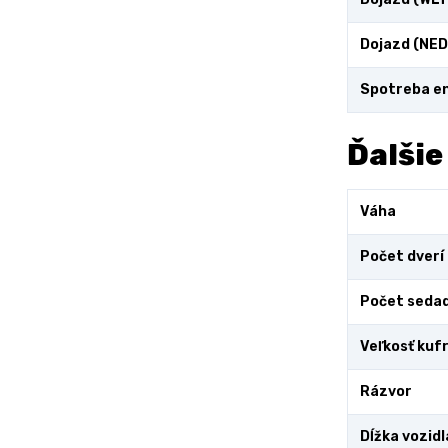
Dojazd (NED
Spotreba en
Ďalšie
Váha
Počet dverí
Počet sedad
Veľkosť kuf
Rázvor
Dĺžka vozidl