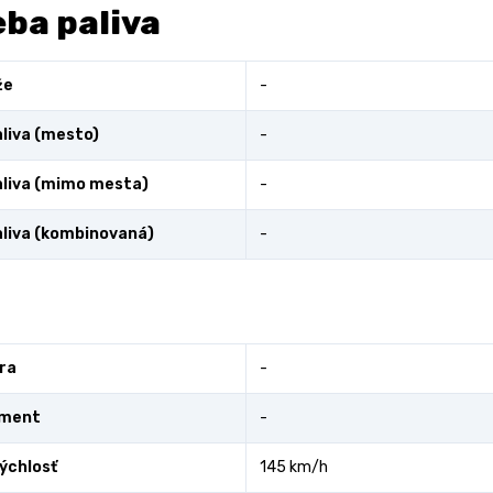
ba paliva
že
-
liva (mesto)
-
liva (mimo mesta)
-
liva (kombinovaná)
-
ra
-
oment
-
ýchlosť
145 km/h