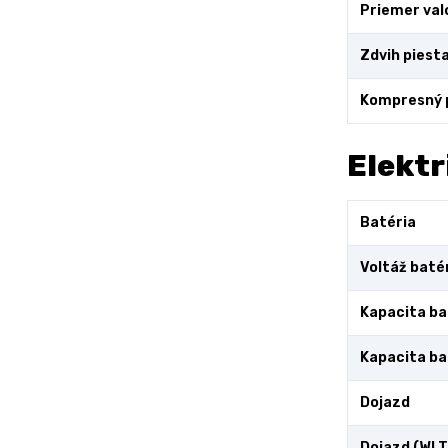
Priemer val
Zdvih piest
Kompresný
Elektr
Batéria
Voltáž baté
Kapacita ba
Kapacita ba
Dojazd
Dojazd (WLT