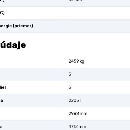
C)
-
ergie (priemer)
-
 údaje
2459 kg
5
iel
5
ra
2205 l
2988 mm
a
4712 mm