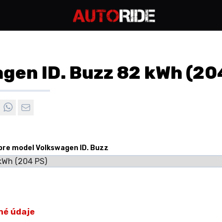
gen ID. Buzz 82 kWh (20
 pre model Volkswagen ID. Buzz
né údaje