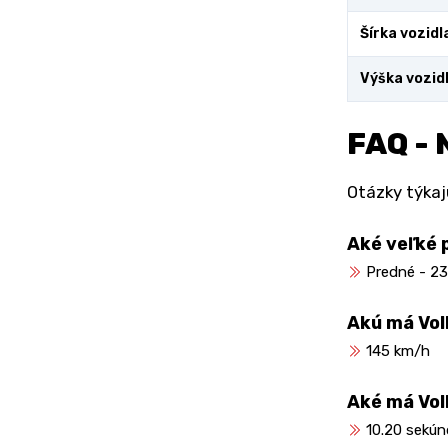
Šírka vozidl
Výška vozid
FAQ - 
Otázky týkaj
Aké veľké 
Predné - 23
Akú má Vol
145 km/h
Aké má Vol
10.20 sekún