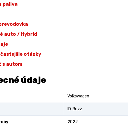
 paliva
 prevodovka
ké auto / Hybrid
daje
jčastejšie otázky
ť s autom
ecné údaje
Volkswagen
ID. Buzz
roby
2022