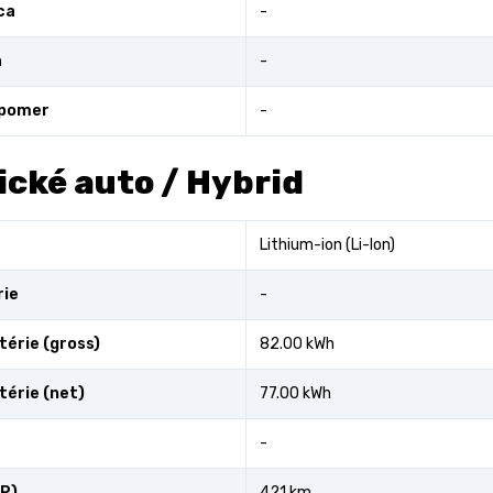
ca
-
a
-
 pomer
-
ické auto / Hybrid
Lithium-ion (Li-Ion)
rie
-
térie (gross)
82.00 kWh
térie (net)
77.00 kWh
-
P)
421 km