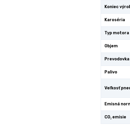
Koniec výro
Karoséria
Typ motora
Objem
Prevodovka
Palivo
Veľkosť pne
Emisná nor
CO₂ emisie