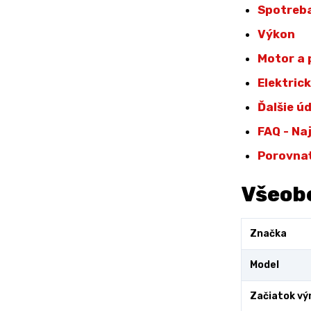
Spotreba
Výkon
Motor a
Elektric
Ďalšie ú
FAQ - Na
Porovna
Všeob
Značka
Model
Začiatok vý