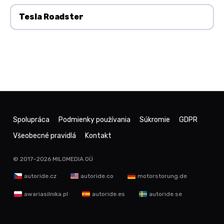
Tesla Roadster
Spolupráca
Podmienky používania
Súkromie
GDPR
Všeobecné pravidlá
Kontakt
© 2017–2026
MILOMEDIA OÜ
autoride.cz
autoride.co
motorstorung.de
awariasilnika.pl
autoride.es
autoride.se