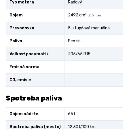
Typ motora
Radový
Objem
2492 cm³
(2.5 liter)
Prevodovka
5-stupňová manuálna
Palivo
Benzín
Veľkosť pneumatík
205/65 R15
Emisná norma
-
CO₂ emisie
-
Spotreba paliva
Objem nádrže
65 l
Spotreba paliva (mesto)
12.30 l/100 km