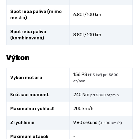
Spotreba paliva (mimo
6.80 l/100 km
mesta)
Spotreba paliva
8.80 l/100 km
(kombinovaná)
Výkon
156 PS
(115 kW) pri 5800
Výkon motora
ot/min.
Krútiaci moment
240 Nm
pri 5800 ot/min.
Maximálna rýchlosť
200 km/h
Zrýchlenie
9.80 sekúnd
(0-100 km/h)
Maximum otáčok
-