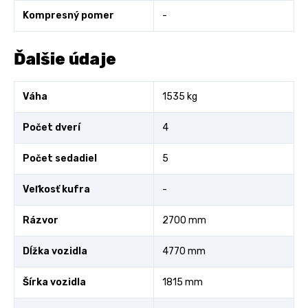
Kompresný pomer
-
Ďalšie údaje
Váha
1535 kg
Počet dverí
4
Počet sedadiel
5
Veľkosť kufra
-
Rázvor
2700 mm
Dĺžka vozidla
4770 mm
Šírka vozidla
1815 mm