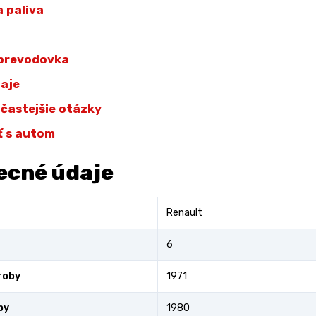
 paliva
 prevodovka
daje
jčastejšie otázky
ť s autom
ecné údaje
Renault
6
roby
1971
by
1980