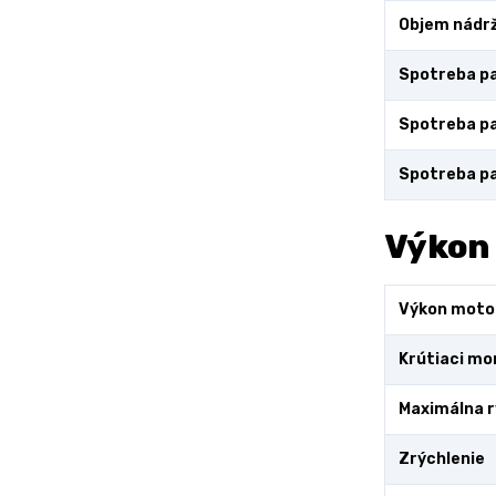
Objem nádr
Spotreba pa
Spotreba pa
Spotreba pa
Výkon
Výkon moto
Krútiaci m
Maximálna r
Zrýchlenie