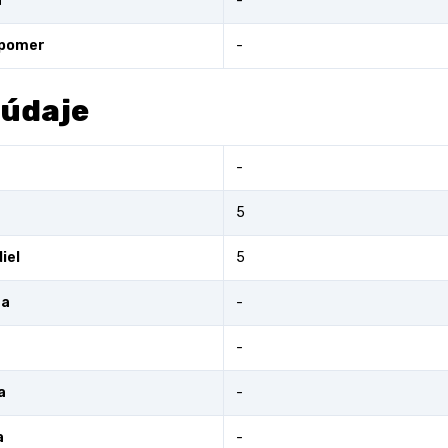
a
-
 pomer
-
 údaje
-
5
iel
5
ra
-
-
a
-
a
-