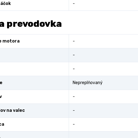
áčok
-
a prevodovka
e motora
-
-
-
e
Nepreplňovaný
v
-
lov na valec
-
ca
-