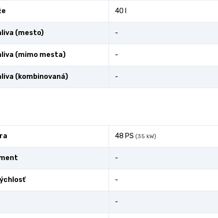
že
40 l
liva (mesto)
-
liva (mimo mesta)
-
liva (kombinovaná)
-
ra
48 PS
(35 kW)
oment
-
ýchlosť
-
-