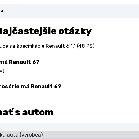
la
-
Najčastejšie otázky
ce sa špecifikácie Renault 6 1.1 (48 PS)
má Renault 6?
W)
rosérie má Renault 6?
nať s autom