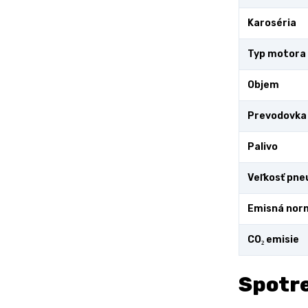
Karoséria
Typ motora
Objem
Prevodovka
Palivo
Veľkosť pne
Emisná nor
CO₂ emisie
Spotre