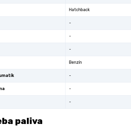
Hatchback
-
-
-
Benzín
umatík
-
ma
-
-
ba paliva