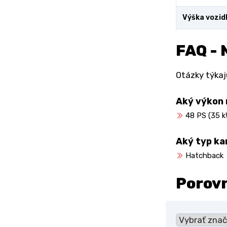
Výška vozid
FAQ - 
Otázky týkajú
Aký výkon 
48 PS (35 k
Aký typ ka
Hatchback
Porov