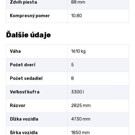
Zdvih piesta
88 mm
Kompresný pomer
10.80
Ďalšie údaje
Váha
1610 kg
Počet dverí
5
Počet sedadiel
8
Veľkosť kufra
3300 l
Rázvor
2825 mm
Dĺžka vozidla
4730 mm
Šírka vozidla
1850 mm