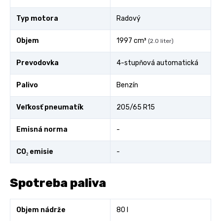
Typ motora
Radový
Objem
1997 cm³
(2.0 liter)
Prevodovka
4-stupňová automatická
Palivo
Benzín
Veľkosť pneumatík
205/65 R15
Emisná norma
-
CO₂ emisie
-
Spotreba paliva
Objem nádrže
80 l