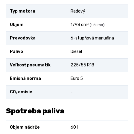
Typ motora
Radový
Objem
1798 cm³
(1.8 liter)
Prevodovka
6-stupňová manuálna
Palivo
Diesel
Veľkosť pneumatík
225/55 R18
Emisná norma
Euro 5
CO₂ emisie
-
Spotreba paliva
Objem nádrže
60 l