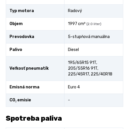
Typ motora
Radový
Objem
1997 cm³
(2.0 liter)
Prevodovka
5-stupňová manuálna
Palivo
Diesel
195/65R15 91T,
Veľkosť pneumatík
205/55R16 91T,
225/45R17, 225/40R18
Emisná norma
Euro 4
CO₂ emisie
-
Spotreba paliva