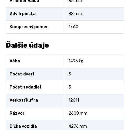
Priemer valca
85 mm
Zdvih piesta
88 mm
Kompresný pomer
17.60
Ďalšie údaje
Váha
1496 kg
Počet dverí
5
Počet sedadiel
5
Veľkosť kufra
1201 l
Rázvor
2608 mm
Dĺžka vozidla
4276 mm