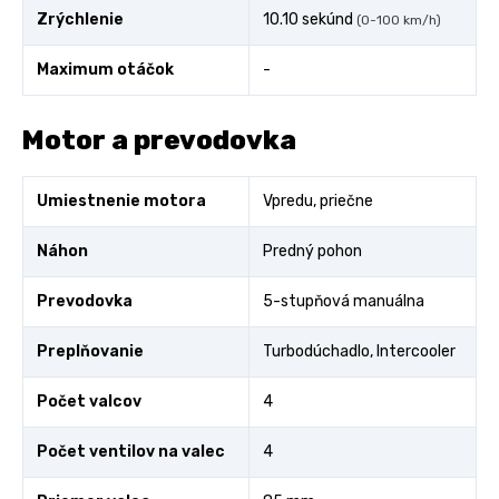
Zrýchlenie
10.10 sekúnd
(0-100 km/h)
Maximum otáčok
-
Motor a prevodovka
Umiestnenie motora
Vpredu, priečne
Náhon
Predný pohon
Prevodovka
5-stupňová manuálna
Preplňovanie
Turbodúchadlo, Intercooler
Počet valcov
4
Počet ventilov na valec
4