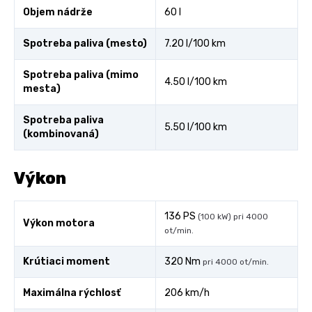
Objem nádrže
60 l
Spotreba paliva (mesto)
7.20 l/100 km
Spotreba paliva (mimo
4.50 l/100 km
mesta)
Spotreba paliva
5.50 l/100 km
(kombinovaná)
Výkon
136 PS
(100 kW) pri 4000
Výkon motora
ot/min.
Krútiaci moment
320 Nm
pri 4000 ot/min.
Maximálna rýchlosť
206 km/h