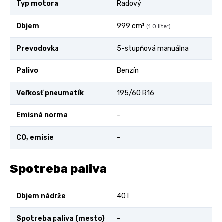
Typ motora
Radový
Objem
999 cm³
(1.0 liter)
Prevodovka
5-stupňová manuálna
Palivo
Benzín
Veľkosť pneumatík
195/60 R16
Emisná norma
-
CO₂ emisie
-
Spotreba paliva
Objem nádrže
40 l
Spotreba paliva (mesto)
-