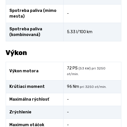
Spotreba paliva (mimo
-
mesta)
Spotreba paliva
5.33 l/100 km
(kombinovaná)
Výkon
72 PS
(53 kW) pri 3250
Výkon motora
ot/min.
Krútiaci moment
96 Nm
pri 3250 ot/min.
Maximálna rýchlosť
-
Zrýchlenie
-
Maximum otáčok
-