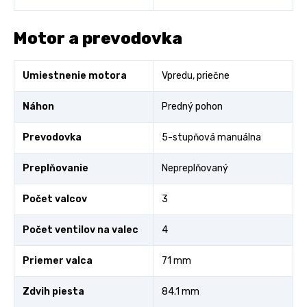
Motor a prevodovka
Umiestnenie motora
Vpredu, priečne
Náhon
Predný pohon
Prevodovka
5-stupňová manuálna
Preplňovanie
Nepreplňovaný
Počet valcov
3
Počet ventilov na valec
4
Priemer valca
71 mm
Zdvih piesta
84.1 mm