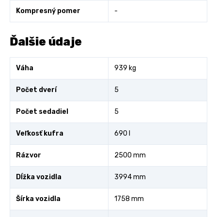
Kompresný pomer
-
Ďalšie údaje
Váha
939 kg
Počet dverí
5
Počet sedadiel
5
Veľkosť kufra
690 l
Rázvor
2500 mm
Dĺžka vozidla
3994 mm
Šírka vozidla
1758 mm