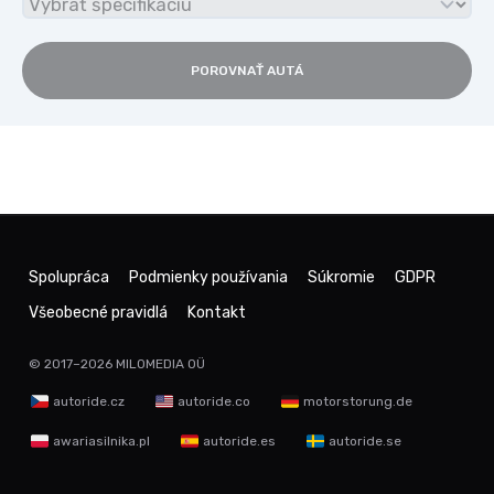
POROVNAŤ AUTÁ
Spolupráca
Podmienky používania
Súkromie
GDPR
Všeobecné pravidlá
Kontakt
© 2017–2026
MILOMEDIA OÜ
autoride.cz
autoride.co
motorstorung.de
awariasilnika.pl
autoride.es
autoride.se