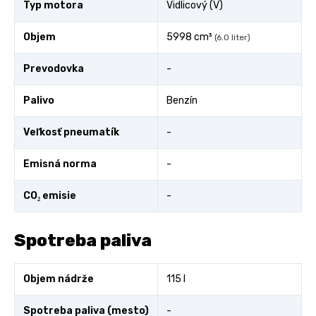
Typ motora
Vidlicový (V)
Objem
5998 cm³
(6.0 liter)
Prevodovka
-
Palivo
Benzín
Veľkosť pneumatík
-
Emisná norma
-
CO₂ emisie
-
Spotreba paliva
Objem nádrže
115 l
Spotreba paliva (mesto)
-