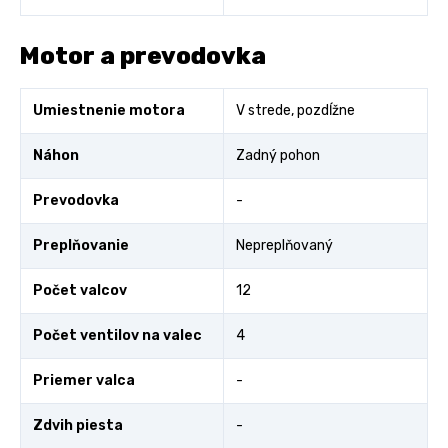
Motor a prevodovka
Umiestnenie motora
V strede, pozdĺžne
Náhon
Zadný pohon
Prevodovka
-
Preplňovanie
Nepreplňovaný
Počet valcov
12
Počet ventilov na valec
4
Priemer valca
-
Zdvih piesta
-