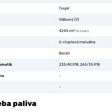
Coupé
Vidlicový (V)
4244 cm³
(4.2 liter)
6-stupňová manuálna
Benzín
umatík
235/40 R18, 265/35 R18
ma
-
-
ba paliva