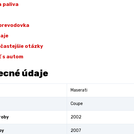
 paliva
 prevodovka
daje
jčastejšie otázky
ť s autom
ecné údaje
Maserati
Coupe
roby
2002
by
2007