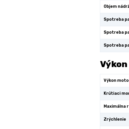
Objem nádr
Spotreba pa
Spotreba pa
Spotreba pa
Výkon
Výkon moto
Krútiaci m
Maximálna r
Zrýchlenie