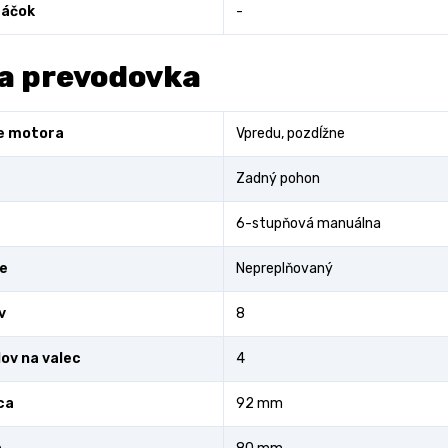
áčok
-
a prevodovka
e motora
Vpredu, pozdĺžne
Zadný pohon
6-stupňová manuálna
e
Nepreplňovaný
v
8
lov na valec
4
ca
92 mm