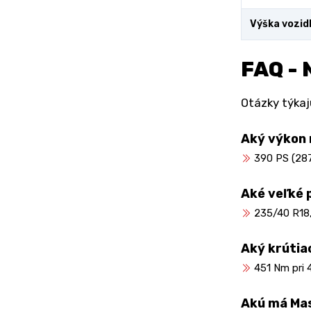
Výška vozid
FAQ - 
Otázky týkaj
Aký výkon
390 PS (287
Aké veľké 
235/40 R18
Aký krútia
451 Nm pri 
Akú má Mas