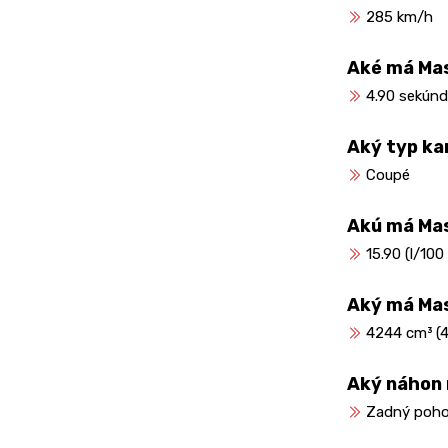
285 km/h
Aké má Mas
4.90 sekúnd
Aký typ ka
Coupé
Akú má Ma
15.90 (l/100
Aký má Ma
4244 cm³ (4.
Aký náhon
Zadný poh