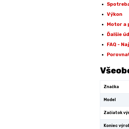
Spotreba
Výkon
Motor a
Ďalšie ú
FAQ - Na
Porovna
Všeob
Značka
Model
Začiatok vý
Koniec výro