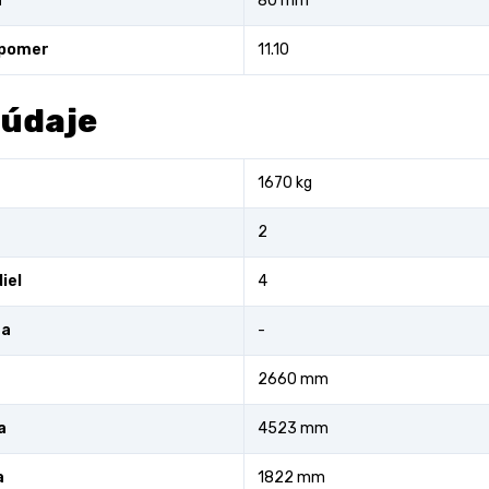
a
80 mm
 pomer
11.10
 údaje
1670 kg
2
iel
4
ra
-
2660 mm
a
4523 mm
a
1822 mm