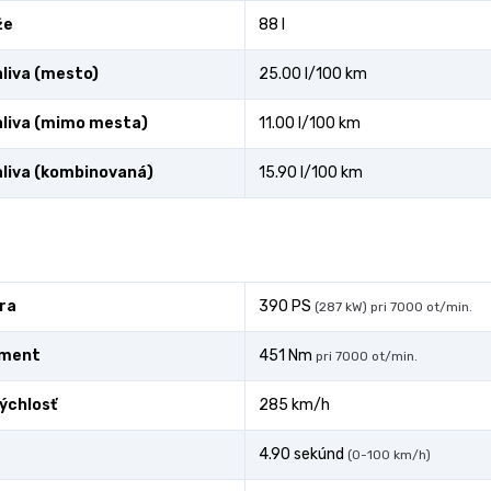
že
88 l
liva (mesto)
25.00 l/100 km
liva (mimo mesta)
11.00 l/100 km
liva (kombinovaná)
15.90 l/100 km
ra
390 PS
(287 kW) pri 7000 ot/min.
oment
451 Nm
pri 7000 ot/min.
ýchlosť
285 km/h
4.90 sekúnd
(0-100 km/h)