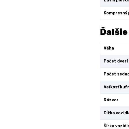
Zdvih piest
Kompresný
Ďalšie
Váha
Počet dverí
Počet sedad
Veľkosť kuf
Rázvor
Dĺžka vozidl
Šírka vozidl