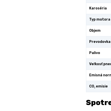
Karoséria
Typ motora
Objem
Prevodovka
Palivo
Veľkosť pne
Emisná nor
CO₂ emisie
Spotre