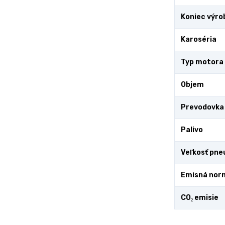
Koniec výro
Karoséria
Typ motora
Objem
Prevodovka
Palivo
Veľkosť pne
Emisná nor
CO₂ emisie