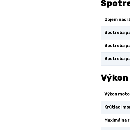
Spotre
Objem nádr
Spotreba pa
Spotreba pa
Spotreba pa
Výkon
Výkon moto
Krútiaci m
Maximálna r