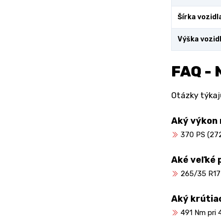
Šírka vozidl
Výška vozid
FAQ - 
Otázky týkaj
Aký výkon
370 PS (272
Aké veľké 
265/35 R17
Aký krútia
491 Nm pri 