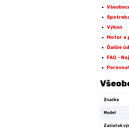
Všeobec
Spotreba
Výkon
Motor a
Ďalšie ú
FAQ - Na
Porovna
Všeob
Značka
Model
Začiatok vý