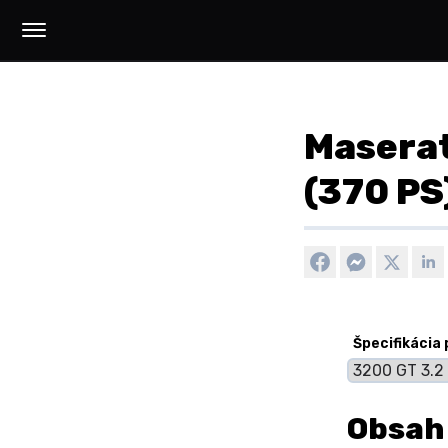
Maserat
(370 PS
Špecifikácia
Obsah