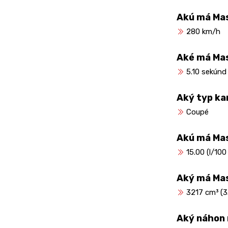
Akú má Mas
280 km/h
Aké má Mas
5.10 sekúnd
Aký typ ka
Coupé
Akú má Ma
15.00 (l/100
Aký má Ma
3217 cm³ (3.
Aký náhon