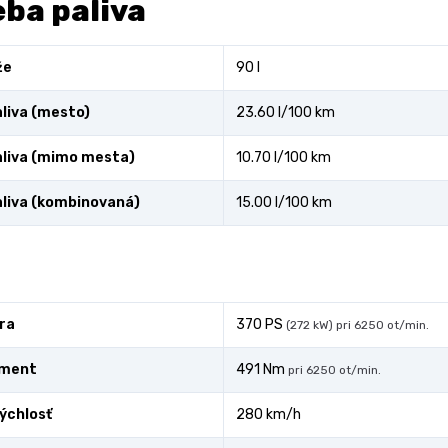
ba paliva
že
90 l
liva (mesto)
23.60 l/100 km
liva (mimo mesta)
10.70 l/100 km
liva (kombinovaná)
15.00 l/100 km
ra
370 PS
(272 kW) pri 6250 ot/min.
oment
491 Nm
pri 6250 ot/min.
ýchlosť
280 km/h