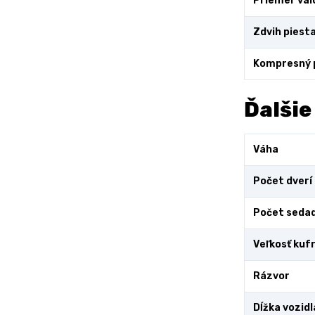
Priemer val
Zdvih piest
Kompresný
Ďalšie
Váha
Počet dverí
Počet sedad
Veľkosť kuf
Rázvor
Dĺžka vozidl