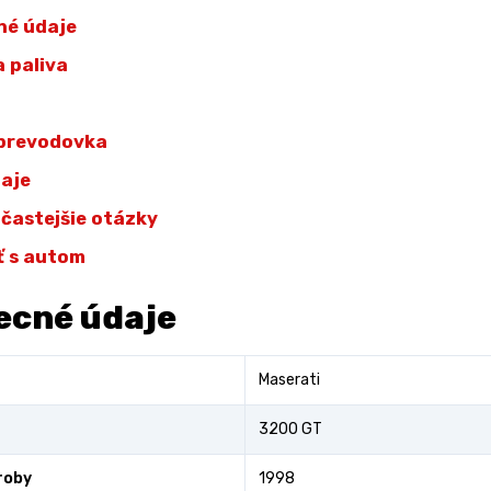
né údaje
 paliva
 prevodovka
daje
jčastejšie otázky
ť s autom
ecné údaje
Maserati
3200 GT
roby
1998