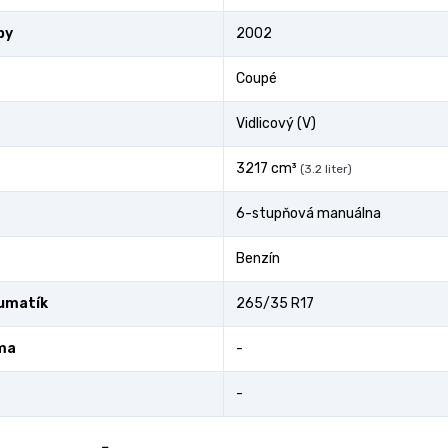
by
2002
Coupé
Vidlicový (V)
3217 cm³
(3.2 liter)
6-stupňová manuálna
Benzín
umatík
265/35 R17
ma
-
-