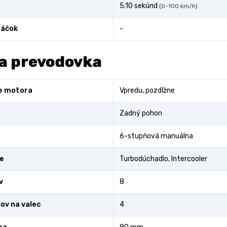
5.10 sekúnd
(0-100 km/h)
áčok
-
a prevodovka
e motora
Vpredu, pozdĺžne
Zadný pohon
6-stupňová manuálna
e
Turbodúchadlo, Intercooler
v
8
lov na valec
4