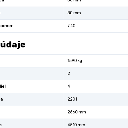
ca
80 mm
a
80 mm
 pomer
7.40
 údaje
1590 kg
2
iel
4
ra
220 l
2660 mm
a
4510 mm