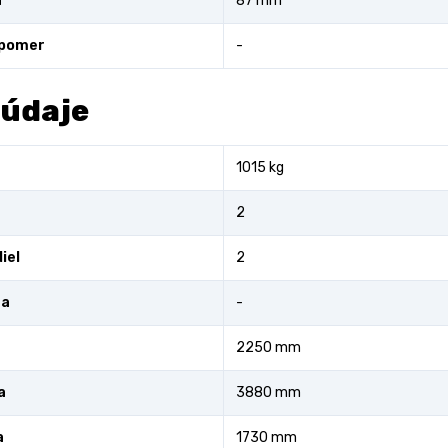
a
87 mm
 pomer
-
 údaje
1015 kg
2
iel
2
ra
-
2250 mm
a
3880 mm
a
1730 mm