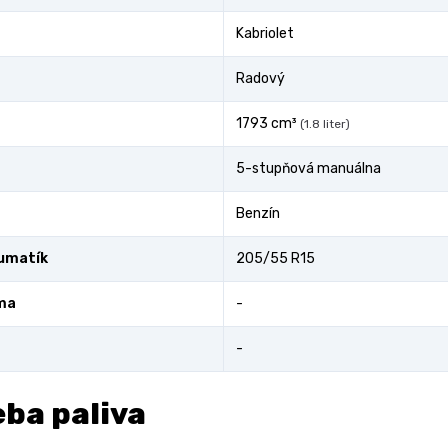
Kabriolet
Radový
1793 cm³
(1.8 liter)
5-stupňová manuálna
Benzín
umatík
205/55 R15
ma
-
-
ba paliva