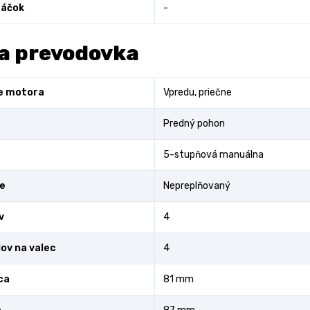
áčok
-
a prevodovka
e motora
Vpredu, priečne
Predný pohon
5-stupňová manuálna
e
Nepreplňovaný
v
4
lov na valec
4
ca
81 mm