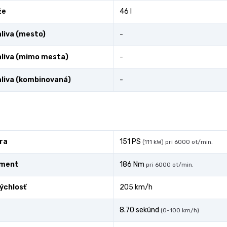
že
46 l
liva (mesto)
-
liva (mimo mesta)
-
liva (kombinovaná)
-
ra
151 PS
(111 kW) pri 6000 ot/min.
oment
186 Nm
pri 6000 ot/min.
ýchlosť
205 km/h
8.70 sekúnd
(0-100 km/h)