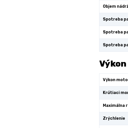
Objem nádr
Spotreba pa
Spotreba pa
Spotreba pa
Výkon
Výkon moto
Krútiaci m
Maximálna r
Zrýchlenie