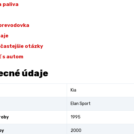
 paliva
 prevodovka
daje
jčastejšie otázky
ť s autom
ecné údaje
Kia
Elan Sport
roby
1995
by
2000