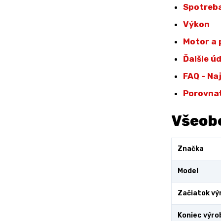
Spotreba
Výkon
Motor a
Ďalšie ú
FAQ - Na
Porovna
Všeob
Značka
Model
Začiatok vý
Koniec výro