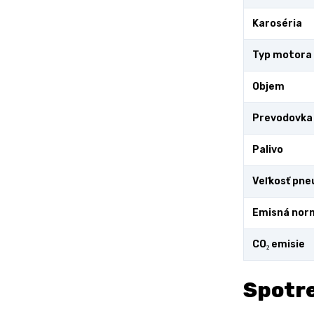
Karoséria
Typ motora
Objem
Prevodovka
Palivo
Veľkosť pne
Emisná nor
CO₂ emisie
Spotre