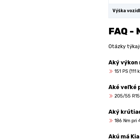
Výška vozid
FAQ - 
Otázky týkajú
Aký výkon 
151 PS (111 
Aké veľké 
205/55 R15
Aký krútia
186 Nm pri 
Akú má Kia