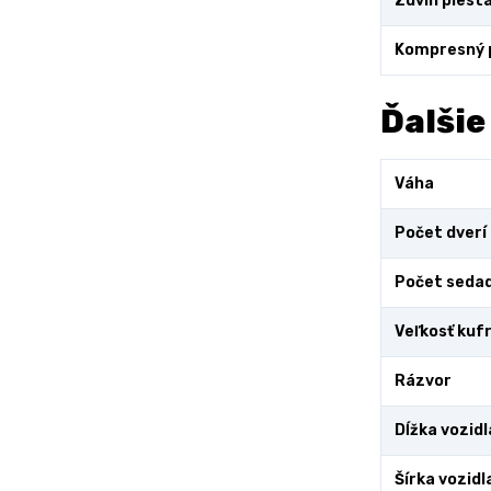
Zdvih piest
Kompresný
Ďalšie
Váha
Počet dverí
Počet sedad
Veľkosť kuf
Rázvor
Dĺžka vozidl
Šírka vozidl