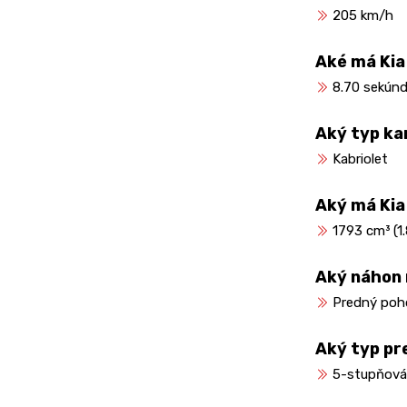
205 km/h
Aké má Kia
8.70 sekúnd
Aký typ ka
Kabriolet
Aký má Kia
1793 cm³ (1.8
Aký náhon 
Predný poh
Aký typ pr
5-stupňová