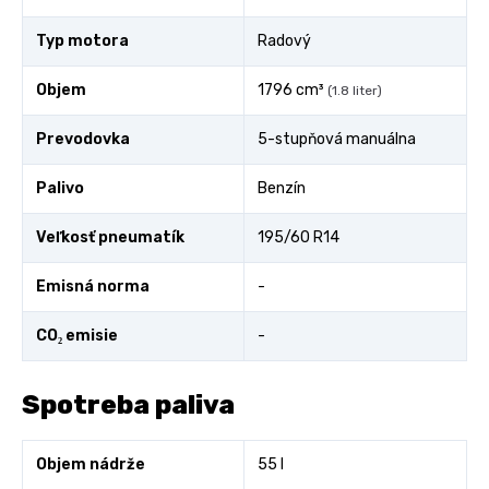
Typ motora
Radový
Objem
1796 cm³
(1.8 liter)
Prevodovka
5-stupňová manuálna
Palivo
Benzín
Veľkosť pneumatík
195/60 R14
Emisná norma
-
CO₂ emisie
-
Spotreba paliva
Objem nádrže
55 l