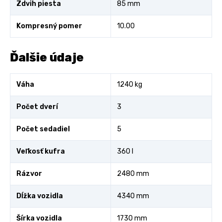
Zdvih piesta
85 mm
Kompresný pomer
10.00
Ďalšie údaje
Váha
1240 kg
Počet dverí
3
Počet sedadiel
5
Veľkosť kufra
360 l
Rázvor
2480 mm
Dĺžka vozidla
4340 mm
Šírka vozidla
1730 mm