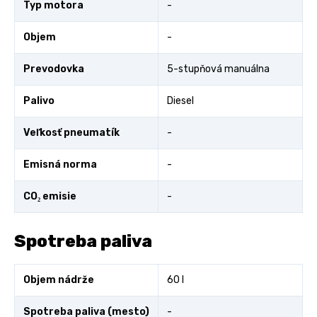
Typ motora
-
Objem
-
Prevodovka
5-stupňová manuálna
Palivo
Diesel
Veľkosť pneumatík
-
Emisná norma
-
CO₂ emisie
-
Spotreba paliva
Objem nádrže
60 l
Spotreba paliva (mesto)
-