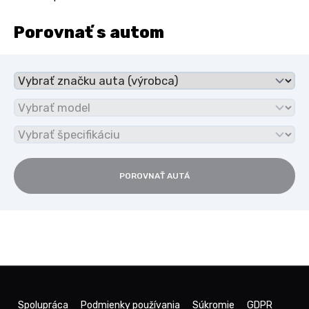
Porovnať s autom
POROVNAŤ AUTÁ
Spolupráca
Podmienky používania
Súkromie
GDPR