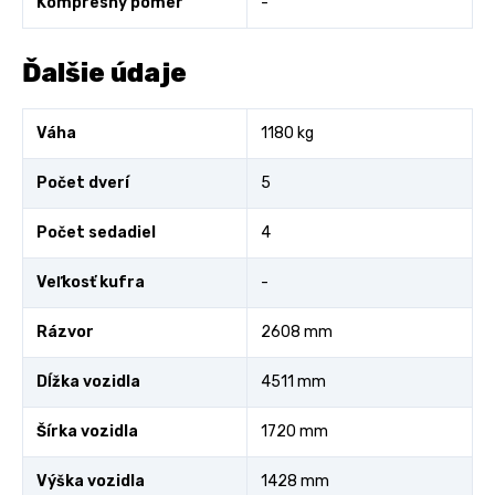
Kompresný pomer
-
Ďalšie údaje
Váha
1180 kg
Počet dverí
5
Počet sedadiel
4
Veľkosť kufra
-
Rázvor
2608 mm
Dĺžka vozidla
4511 mm
Šírka vozidla
1720 mm
Výška vozidla
1428 mm