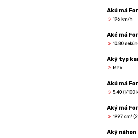
Akú má Fo
196 km/h
Aké má For
10.80 sekún
Aký typ ka
MPV
Akú má Fo
5.40 (l/100 
Aký má Fo
1997 cm³ (2.
Aký náhon