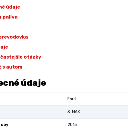
né údaje
 paliva
 prevodovka
daje
jčastejšie otázky
ť s autom
ecné údaje
Ford
S-MAX
roby
2015