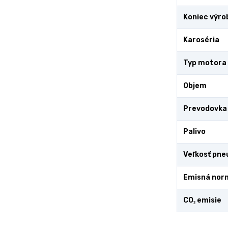
Koniec výro
Karoséria
Typ motora
Objem
Prevodovka
Palivo
Veľkosť pne
Emisná nor
CO₂ emisie