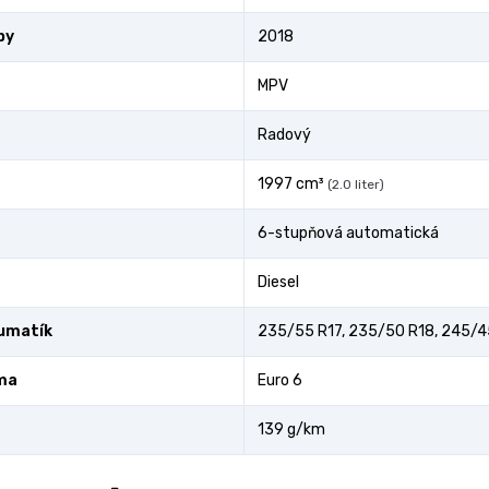
by
2018
MPV
Radový
1997 cm³
(2.0 liter)
6-stupňová automatická
Diesel
umatík
235/55 R17, 235/50 R18, 245/4
ma
Euro 6
139 g/km