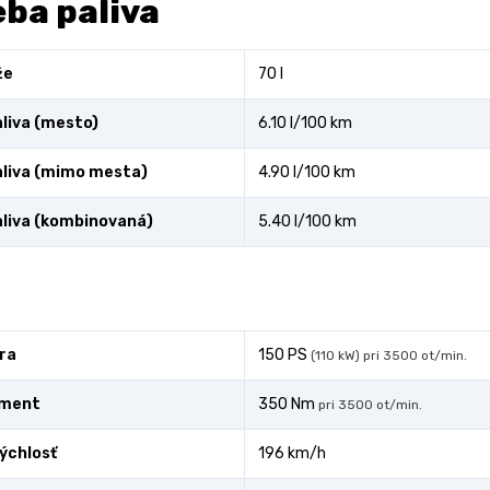
ba paliva
že
70 l
liva (mesto)
6.10 l/100 km
liva (mimo mesta)
4.90 l/100 km
liva (kombinovaná)
5.40 l/100 km
ra
150 PS
(110 kW) pri 3500 ot/min.
oment
350 Nm
pri 3500 ot/min.
ýchlosť
196 km/h