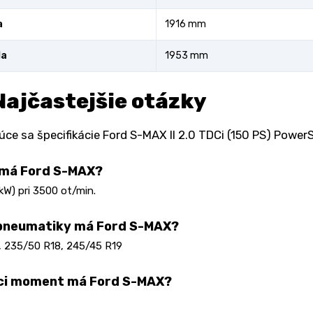
a
1916 mm
la
1953 mm
Najčastejšie otázky
úce sa špecifikácie Ford S-MAX II 2.0 TDCi (150 PS) Power
 má Ford S-MAX?
 kW) pri 3500 ot/min.
 pneumatiky má Ford S-MAX?
, 235/50 R18, 245/45 R19
aci moment má Ford S-MAX?