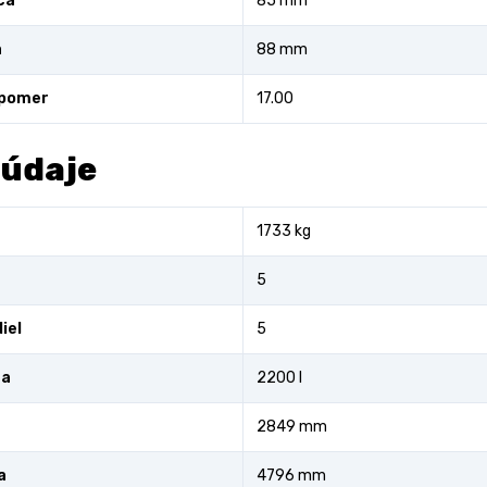
ca
85 mm
a
88 mm
 pomer
17.00
 údaje
1733 kg
5
iel
5
ra
2200 l
2849 mm
a
4796 mm