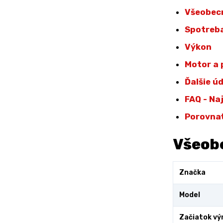
Všeobec
Spotreba
Výkon
Motor a
Ďalšie ú
FAQ - Na
Porovna
Všeob
Značka
Model
Začiatok vý