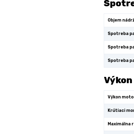
Spotre
Objem nádr
Spotreba pa
Spotreba pa
Spotreba pa
Výkon
Výkon moto
Krútiaci m
Maximálna r