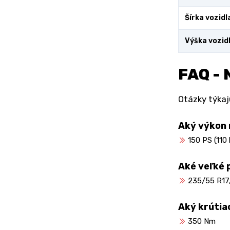
Šírka vozidl
Výška vozid
FAQ - 
Otázky týkaj
Aký výkon
150 PS (110
Aké veľké
235/55 R17
Aký krúti
350 Nm