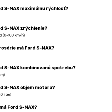
rd S-MAX maximálnu rýchlosť?
d S-MAX zrýchlenie?
d (0-100 km/h)
rosérie má Ford S-MAX?
rd S-MAX kombinovanú spotrebu?
km)
rd S-MAX objem motora?
0 liter)
 má Ford S-MAX?