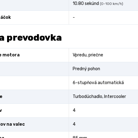
10.80 sekúnd
(0-100 km/h)
áčok
-
a prevodovka
e motora
Vpredu, priečne
Predný pohon
6-stupňová automatická
e
Turbodúchadlo, Intercooler
v
4
lov na valec
4