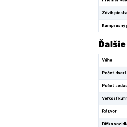
Priemer val
Zdvih piest
Kompresný
Ďalšie
Váha
Počet dverí
Počet sedad
Veľkosť kuf
Rázvor
Dĺžka vozidl