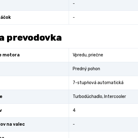
-
áčok
-
a prevodovka
e motora
Vpredu, priečne
Predný pohon
7-stupňová automatická
e
Turbodúchadlo, Intercooler
v
4
lov na valec
-