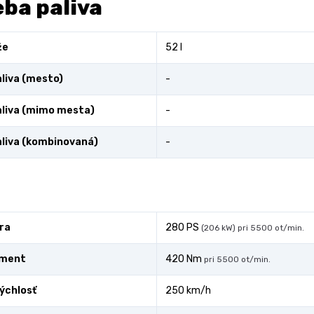
ba paliva
že
52 l
liva (mesto)
-
liva (mimo mesta)
-
liva (kombinovaná)
-
ra
280 PS
(206 kW) pri 5500 ot/min.
oment
420 Nm
pri 5500 ot/min.
ýchlosť
250 km/h