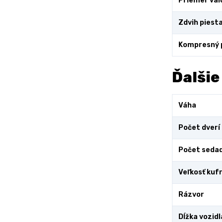
Priemer val
Zdvih piest
Kompresný
Ďalšie
Váha
Počet dverí
Počet sedad
Veľkosť kuf
Rázvor
Dĺžka vozidl