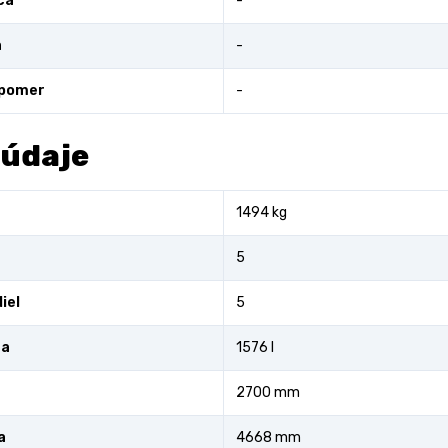
ca
-
a
-
 pomer
-
 údaje
1494 kg
5
iel
5
ra
1576 l
2700 mm
a
4668 mm