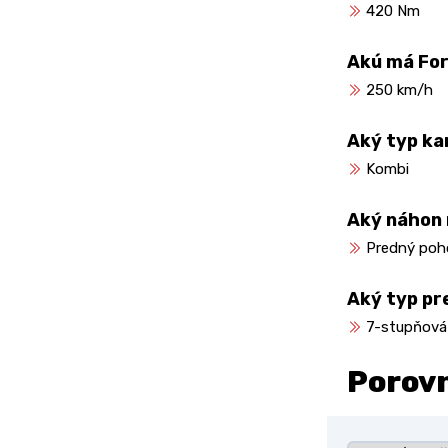
420 Nm
Akú má For
250 km/h
Aký typ ka
Kombi
Aký náhon
Predný poh
Aký typ pr
7-stupňová
Porov