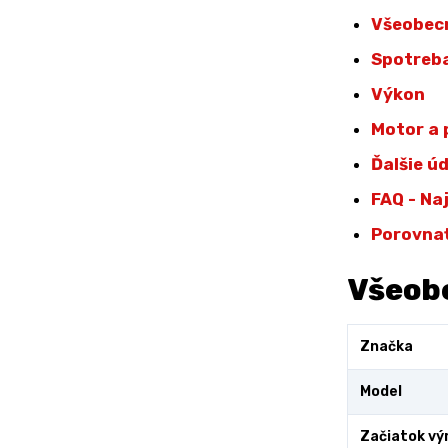
Všeobec
Spotreba
Výkon
Motor a
Ďalšie ú
FAQ - Na
Porovna
Všeob
Značka
Model
Začiatok vý