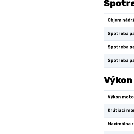
Spotre
Objem nádr
Spotreba pa
Spotreba pa
Spotreba pa
Výkon
Výkon moto
Krútiaci m
Maximálna r