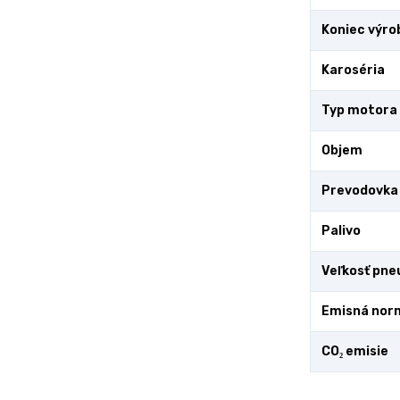
Koniec výro
Karoséria
Typ motora
Objem
Prevodovka
Palivo
Veľkosť pne
Emisná nor
CO₂ emisie