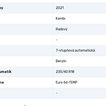
by
2021
Kombi
Radový
-
7-stupňová automatická
Benzín
umatík
235/40 R18
ma
Euro 6d-TEMP
-