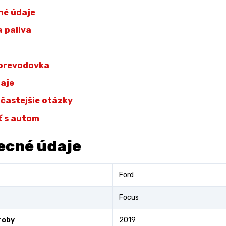
né údaje
 paliva
 prevodovka
daje
jčastejšie otázky
ť s autom
ecné údaje
Ford
Focus
roby
2019