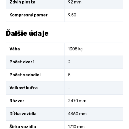
Zdvih piesta
92 mm
Kompresný pomer
9.50
Ďalšie údaje
Váha
1305 kg
Počet dverí
2
Počet sedadiel
5
Veľkosť kufra
-
Rázvor
2470 mm
Dĺžka vozidla
4360 mm
Šírka vozidla
1710 mm