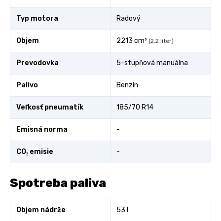
Typ motora
Radový
Objem
2213 cm³
(2.2 liter)
Prevodovka
5-stupňová manuálna
Palivo
Benzín
Veľkosť pneumatík
185/70 R14
Emisná norma
-
CO₂ emisie
-
Spotreba paliva
Objem nádrže
53 l