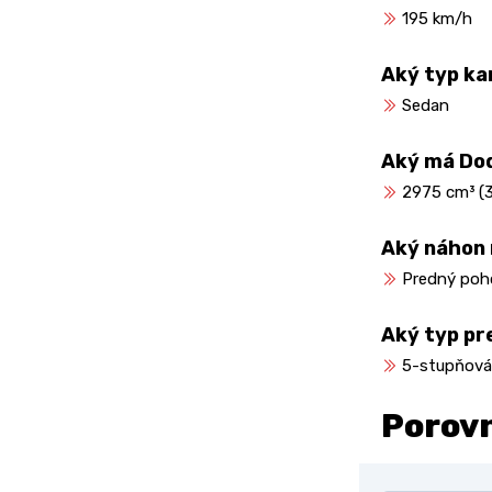
195 km/h
Aký typ ka
Sedan
Aký má Do
2975 cm³ (3.
Aký náhon
Predný poh
Aký typ p
5-stupňová
Porov