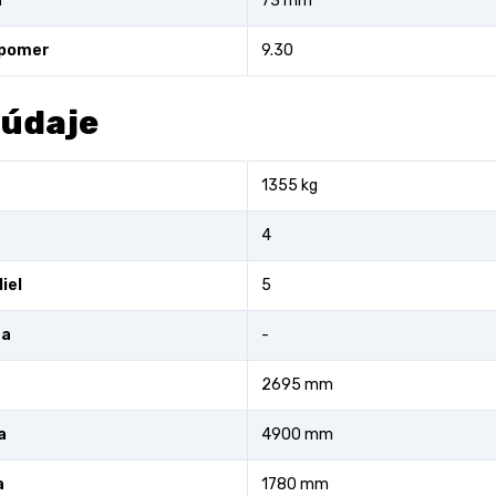
a
73 mm
 pomer
9.30
 údaje
1355 kg
4
iel
5
ra
-
2695 mm
a
4900 mm
a
1780 mm