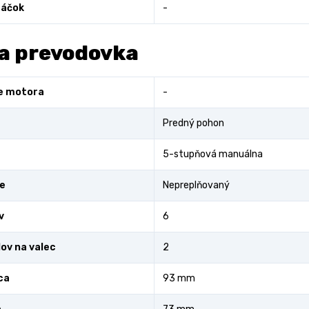
áčok
-
a prevodovka
e motora
-
Predný pohon
5-stupňová manuálna
e
Nepreplňovaný
v
6
lov na valec
2
ca
93 mm