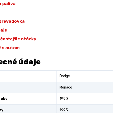
 paliva
 prevodovka
daje
jčastejšie otázky
ť s autom
ecné údaje
Dodge
Monaco
roby
1990
by
1993