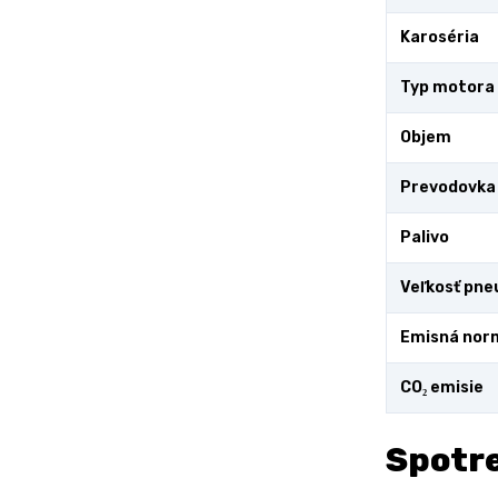
Karoséria
Typ motora
Objem
Prevodovka
Palivo
Veľkosť pne
Emisná nor
CO₂ emisie
Spotre