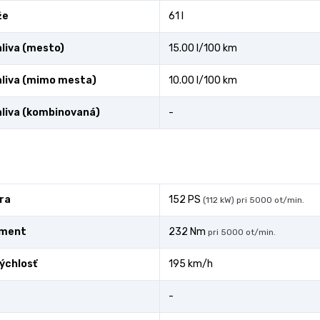
že
61 l
liva (mesto)
15.00 l/100 km
liva (mimo mesta)
10.00 l/100 km
liva (kombinovaná)
-
ra
152 PS
(112 kW) pri 5000 ot/min.
oment
232 Nm
pri 5000 ot/min.
ýchlosť
195 km/h
-