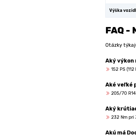
Výška vozid
FAQ - 
Otázky týkaj
Aký výkon
152 PS (112
Aké veľké
205/70 R14
Aký krúti
232 Nm pri 
Akú má Do