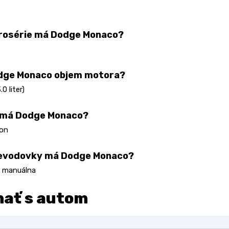
rosérie má Dodge Monaco?
dge Monaco objem motora?
0 liter)
 má Dodge Monaco?
on
revodovky má Dodge Monaco?
 manuálna
nať s autom