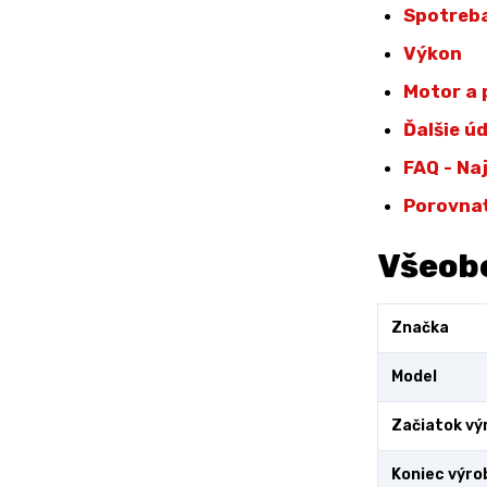
Spotreba
Výkon
Motor a
Ďalšie ú
FAQ - Na
Porovna
Všeob
Značka
Model
Začiatok vý
Koniec výro