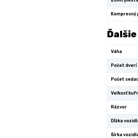
Zdvih piest
Kompresný
Ďalšie
Váha
Počet dverí
Počet sedad
Veľkosť kuf
Rázvor
Dĺžka vozidl
Šírka vozidl