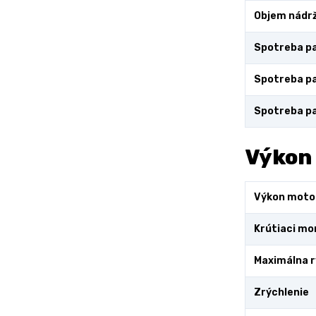
Objem nádr
Spotreba pa
Spotreba pa
Spotreba pa
Výkon
Výkon moto
Krútiaci m
Maximálna r
Zrýchlenie