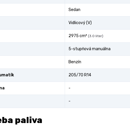
Sedan
Vidlicový (V)
2975 cm³
(3.0 liter)
5-stupňová manuálna
Benzín
umatík
205/70 R14
ma
-
-
ba paliva