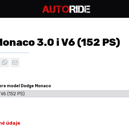
onaco 3.0 i V6 (152 PS)
 pre model Dodge Monaco
né údaje