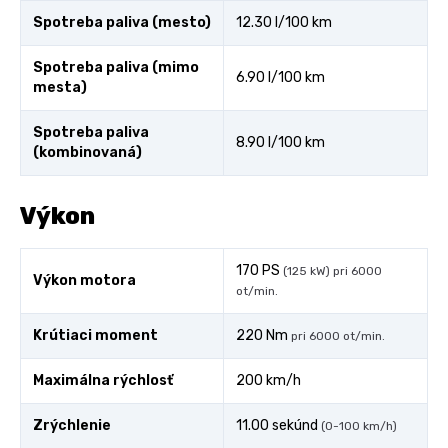
Spotreba paliva (mesto)
12.30 l/100 km
Spotreba paliva (mimo
6.90 l/100 km
mesta)
Spotreba paliva
8.90 l/100 km
(kombinovaná)
Výkon
170 PS
(125 kW) pri 6000
Výkon motora
ot/min.
Krútiaci moment
220 Nm
pri 6000 ot/min.
Maximálna rýchlosť
200 km/h
Zrýchlenie
11.00 sekúnd
(0-100 km/h)