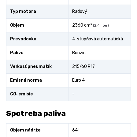
Typ motora
Radový
Objem
2360 cm³
(2.4 liter)
Prevodovka
4-stupňová automatická
Palivo
Benzín
Veľkosť pneumatík
215/60 R17
Emisná norma
Euro 4
CO₂ emisie
-
Spotreba paliva
Objem nádrže
64 l