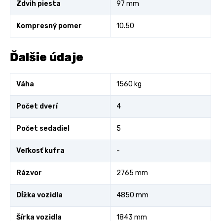
Zdvih piesta
97 mm
Kompresný pomer
10.50
Ďalšie údaje
Váha
1560 kg
Počet dverí
4
Počet sedadiel
5
Veľkosť kufra
-
Rázvor
2765 mm
Dĺžka vozidla
4850 mm
Šírka vozidla
1843 mm