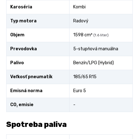
Karoséria
Kombi
Typ motora
Radový
Objem
1598 cm³
(1.6 liter)
Prevodovka
5-stupňová manuálna
Palivo
Benzín/LPG (Hybrid)
Veľkosť pneumatík
185/65 R15
Emisná norma
Euro 5
CO₂ emisie
-
Spotreba paliva