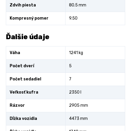
Zdvih piesta
80.5 mm
Kompresný pomer
9.50
Ďalšie údaje
Váha
1241 kg
Počet dverí
5
Počet sedadiel
7
Veľkosť kufra
2350 l
Rázvor
2905 mm
Dĺžka vozidla
4473 mm