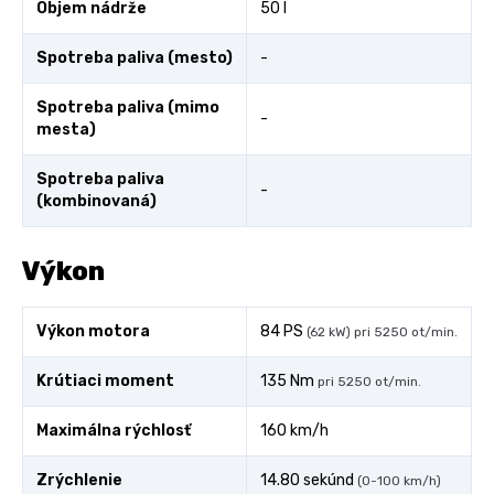
Objem nádrže
50 l
Spotreba paliva (mesto)
-
Spotreba paliva (mimo
-
mesta)
Spotreba paliva
-
(kombinovaná)
Výkon
Výkon motora
84 PS
(62 kW) pri 5250 ot/min.
Krútiaci moment
135 Nm
pri 5250 ot/min.
Maximálna rýchlosť
160 km/h
Zrýchlenie
14.80 sekúnd
(0-100 km/h)