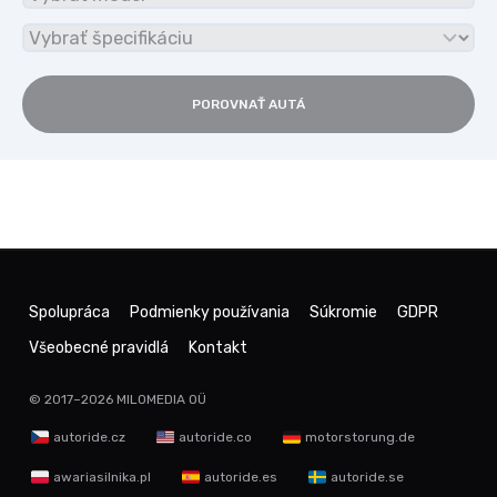
POROVNAŤ AUTÁ
Spolupráca
Podmienky používania
Súkromie
GDPR
Všeobecné pravidlá
Kontakt
© 2017–2026
MILOMEDIA OÜ
autoride.cz
autoride.co
motorstorung.de
awariasilnika.pl
autoride.es
autoride.se