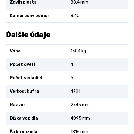
Zdvih piesta
88.4 mm
Kompresný pomer
8.40
Ďalšie údaje
Váha
1484 kg
Počet dverí
4
Počet sedadiel
6
Veľkosť kufra
470 l
Rázvor
2745 mm
Dĺžka vozidla
4895 mm
Šírka vozidla
1816 mm