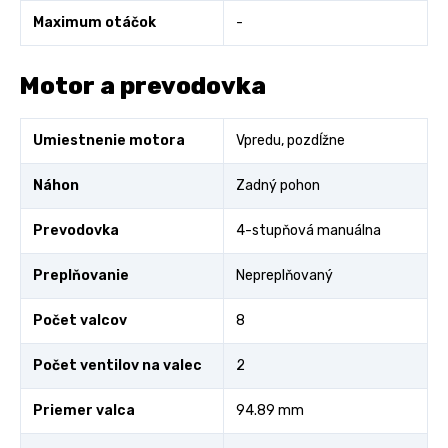
Maximum otáčok
-
Motor a prevodovka
Umiestnenie motora
Vpredu, pozdĺžne
Náhon
Zadný pohon
Prevodovka
4-stupňová manuálna
Preplňovanie
Nepreplňovaný
Počet valcov
8
Počet ventilov na valec
2
Priemer valca
94.89 mm