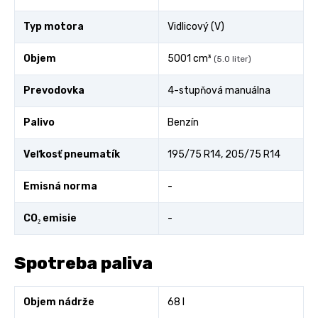
Typ motora
Vidlicový (V)
Objem
5001 cm³
(5.0 liter)
Prevodovka
4-stupňová manuálna
Palivo
Benzín
Veľkosť pneumatík
195/75 R14, 205/75 R14
Emisná norma
-
CO₂ emisie
-
Spotreba paliva
Objem nádrže
68 l