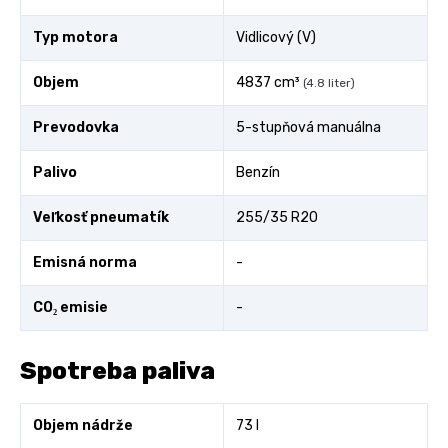
Typ motora
Vidlicový (V)
Objem
4837 cm³
(4.8 liter)
Prevodovka
5-stupňová manuálna
Palivo
Benzín
Veľkosť pneumatík
255/35 R20
Emisná norma
-
CO₂ emisie
-
Spotreba paliva
Objem nádrže
73 l