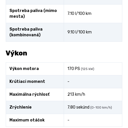
Spotreba paliva (mimo
7.10 l/100 km
mesta)
Spotreba paliva
9.10 l/100 km
(kombinovaná)
Výkon
Výkon motora
170 PS
(125 kW)
Krútiaci moment
-
Maximálna rýchlosť
213 km/h
Zrýchlenie
7.80 sekúnd
(0-100 km/h)
Maximum otáčok
-