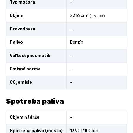
Typ motora
-
Objem
2316 cm³
(2.3 liter)
Prevodovka
-
Palivo
Benzín
Veľkosť pneumatík
-
Emisná norma
-
CO₂ emisie
-
Spotreba paliva
Objem nádrže
-
Spotreba paliva (mesto)
13.90 l/100 km