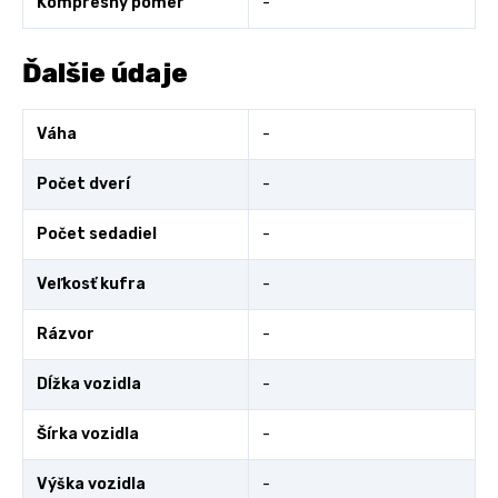
Kompresný pomer
-
Ďalšie údaje
Váha
-
Počet dverí
-
Počet sedadiel
-
Veľkosť kufra
-
Rázvor
-
Dĺžka vozidla
-
Šírka vozidla
-
Výška vozidla
-