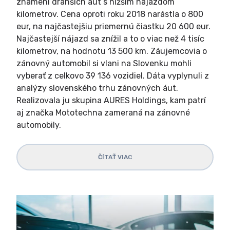
znamení drahších áut s nižším nájazdom
kilometrov. Cena oproti roku 2018 narástla o 800
eur, na najčastejšiu priemernú čiastku 20 600 eur.
Najčastejší nájazd sa znížil a to o viac než 4 tisíc
kilometrov, na hodnotu 13 500 km. Záujemcovia o
zánovný automobil si vlani na Slovenku mohli
vyberať z celkovo 39 136 vozidiel. Dáta vyplynuli z
analýzy slovenského trhu zánovných áut.
Realizovala ju skupina AURES Holdings, kam patrí
aj značka Mototechna zameraná na zánovné
automobily.
ČÍTAŤ VIAC