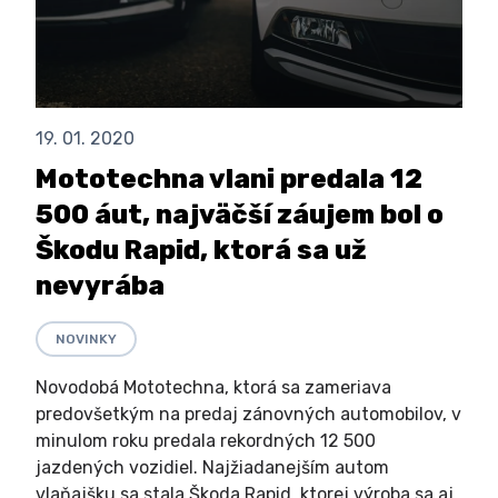
19. 01. 2020
Mototechna vlani predala 12
500 áut, najväčší záujem bol o
Škodu Rapid, ktorá sa už
nevyrába
NOVINKY
Novodobá Mototechna, ktorá sa zameriava
predovšetkým na predaj zánovných automobilov, v
minulom roku predala rekordných 12 500
jazdených vozidiel. Najžiadanejším autom
vlaňajšku sa stala Škoda Rapid, ktorej výroba sa aj